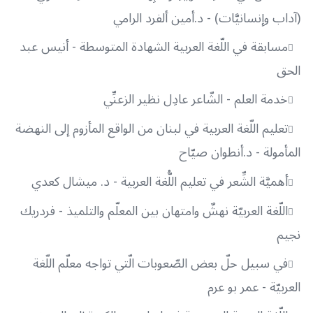
(آداب وإنسانيَّات) - د.أمين ألفرد الرامي
مسابقة في اللّغة العربية الشهادة المتوسطة - أنيس عبد
الحق
خدمة العلم - الشّاعر عادِل نظير الزعنِّي
تعليم اللّغة العربية في لبنان من الواقع المأزوم إلى النهضة
المأمولة - د.أنطوان صيّاح
أهميَّة الشِّعر في تعليم اللُّغة العربية - د. ميشال كعدي
اللّغة العربيّة نهشٌ وامتهان بين المعلّم والتلميذ - فردريك
نجيم
في سبيل حلّ بعض الصّعوبات الّتي تواجه معلّم اللّغة
العربيّة - عمر بو عرم