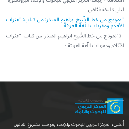
ليلى مَليحَة فيَّاض
"نموذج من خط الشّيخ ابراهيم المنذر: من كتاب: "عثرات
الأقلام ومفردات اللّغة العربيّة
"نموذج من خط الشّيخ ابراهيم المنذر: من كتاب: "عثرات
الأقلام ومفردات اللّغة العربيّة -
أُنشىء المركز التربوي للبحوث والإنماء بموجب مشروع القانون