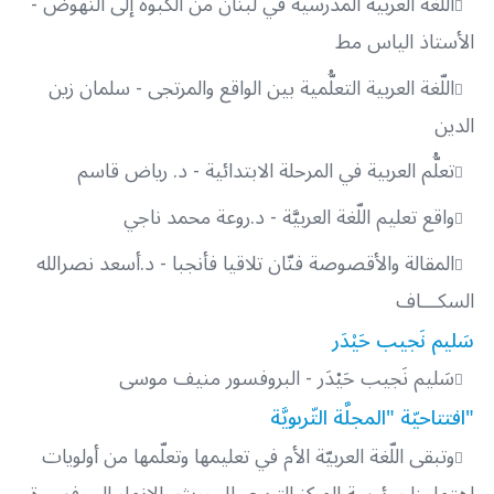
اللّغة العربية المدرسية في لبنان من الكبوة إلى النهوض -
الأستاذ الياس مط
اللّغة العربية التعلُّمية بين الواقع والمرتجى - سلمان زين
الدين
تعلُّم العربية في المرحلة الابتدائية - د. رياض قاسم
واقع تعليم اللّغة العربيَّة - د.روعة محمد ناجي
المقالة والأقصوصة فنّان تلاقيا فأنجبا - د.أسعد نصرالله
السكـــاف
سَليم نَجيب حَيْدَر
سَليم نَجيب حَيْدَر - البروفسور منيف موسى
"افتتاحيّة "المجلَّة التّربويَّة
وتبقى اللّغة العربيّة الأم في تعليمها وتعلّمها من أولويات
اهتمامنا - رئيسة المركز التربوي للبحوث والإنماء البروفسورة