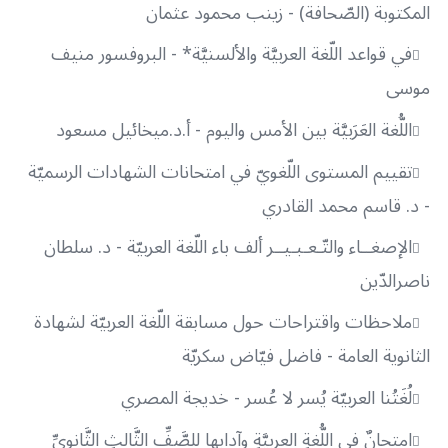
المكتوبة‏‏ (الصّحافة) - زينب محمود عثمان
في قواعد اللّغة العربيَّة والألسنيَّة* - البروفسور منيف
موسى
اللُّغة العَرَبيَّة بين الأمس واليوم - أ.د.ميخائيل مسعود
تقييم المستوى اللّغويّ في امتحانات الشهادات الرسميّة
- د. قاسم محمد القادري
الإصغــاء والتّـعـبـيــر ألف باء اللّغة العربيّة - د. سلطان
ناصرالدّين
ملاحظات واقتراحات حول مسابقة اللّغة العربيّة لشهادة
الثانوية العامة - فاضل فيّاض سكريّة
لُغَتُنا العربيّة يُسر لا عُسر - خديجة المصري
امتحانٌ في اللُّغةِ العربيَّةِ وآدابِها للصَّفِّ الثَّالثِ الثَّانويِّ