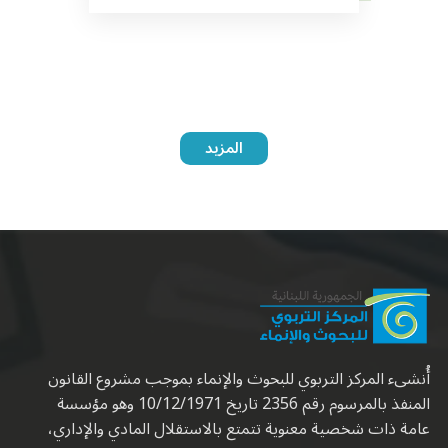
المزيد
أُنشىء المركز التربوي للبحوث والإنماء بموجب مشروع القانون
المنفذ بالمرسوم رقم 2356 تاريخ 10/12/1971 وهو مؤسسة
عامة ذات شخصية معنوية تتمتع بالاستقلال المادي والإداري،