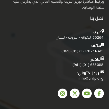
ويرتبط مباشرة بوزير التربية والتعليم العالي الذي يمارس عليه
سلطة الوصاية.
اتصل بنا
ص.ب:
55264 الدكوانة - بيروت - لبنــان
هاتف :
683202/3/4/5 (01) (961)
فاكس:
683088 (01) (961)
بريد إلكتروني:
info@crdp.org