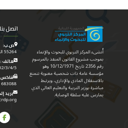
اتصل بنا
ص.ب:
أُنشىء المركز التربوي للبحوث والإنماء
55264 الدكوانة - بيروت - لبنــان
بموجب مشروع القانون المنفذ بالمرسوم
هاتف :
رقم 2356 تاريخ 10/12/1971 وهو
4/5 (01) (961)
مؤسسة عامة ذات شخصية معنوية تتمتع
فاكس:
بالاستقلال المادي والإداري، ويرتبط
683088 (01) (961)
مباشرة بوزير التربية والتعليم العالي الذي
بريد إل
يمارس عليه سلطة الوصاية.
crdp.org