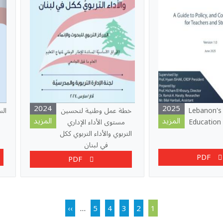
2024
2025
Lebanon's 
خطة عمل وطنية لتحسين
الس
المزيد
المزيد
Education
مستوى الأداء الإداري
التربوي والأداء التربوي ككل
في لبنان
PDF
PDF
Next page
Page
Page
Current page
Page
Page
››
…
5
4
3
2
1