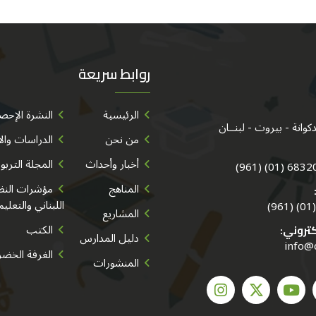
روابط سريعة
الرئيسية
النشرة الإحصا
من نحن
الدراسات وال
أخبار وأحداث
المجلة التربو
683202/3/
المناهج
مؤشرات النظا
اللبناني والتعليم
المشاريع
الكتب
كتروني:
دليل المدارس
info@
الغرفة الخضر
المنشورات