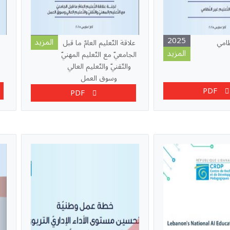
2025
المزيد
ظامي
علاقة اﻟﺘّﻌﻠﻴﻢ اﻟﻌﺎمّ ﻣﺎ ﻗﺒﻞ
المزيد
اﻟﺠﺎﻣﻌﻲّ ﻣﻊ اﻟﺘّﻌﻠﻴﻢ اﻟﻤﻬﻨﻲّ
واﻟﺘّﻘﻨﻲّ واﻟﺘّﻌﻠﻴﻢ اﻟﻌﺎﻟﻲ
وﺳﻮق اﻟﻌﻤﻞ
PDF
PDF