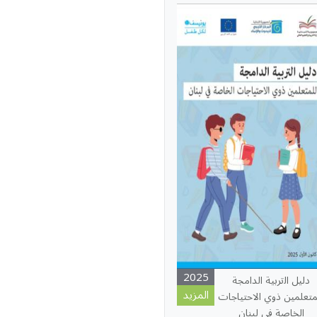
2025
دﻟﻴﻞ اﻟترﺑﻴﺔ اﻟﺪاﻣﺠﺔ
المزيد
متعلمين ذوي الاحتياجات
الخاصة في لبنان