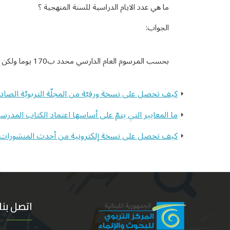
ما هي عدد الايام الدراسية للسنة المنهجية ؟
الجواب:
بحسب المرسوم العام الدارسي محدد ب170 يوما ولكن منذ سنوات يتراوح العدد بين 130و140 يومًا
كيف تحصل على نسخة ورقيّة من المجلّة التربويّة الصادرة
ما المعايير التي يتمّ على أساسها اعتماد الكتاب المدرسي
كيف تحصل على نسخة إلكترونية من أحدث المنشورات الص
اتصل بنا