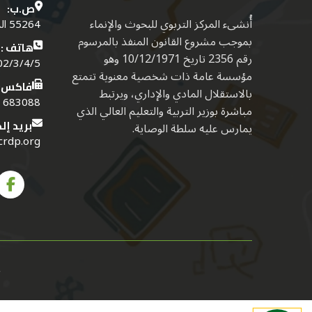
ص.ب:
أُنشىء المركز التربوي للبحوث والإنماء
55264 الدكوانة - بيروت - لبنــان
بموجب مشروع القانون المنفذ بالمرسوم
هاتف :
رقم 2356 تاريخ 10/12/1971 وهو
4/5 (01) (961)
مؤسسة عامة ذات شخصية معنوية تتمتع
فاكس:
بالاستقلال المادي والإداري، ويرتبط
683088 (01) (961)
مباشرة بوزير التربية والتعليم العالي الذي
بريد إل
يمارس عليه سلطة الوصاية.
crdp.org
ج