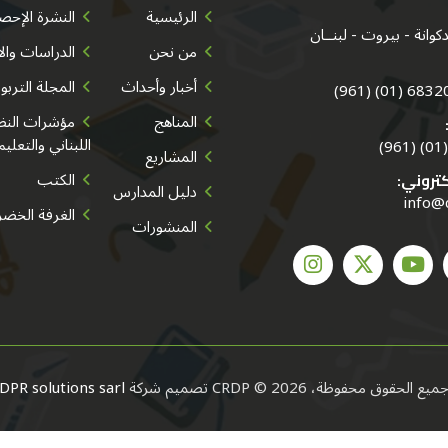
الرئيسية
النشرة الإحصا
من نحن
الدراسات وال
أخبار وأحداث
المجلة التربو
683202/3/
المناهج
مؤشرات النظا
اللبناني والتعليم
المشاريع
الكتب
كتروني:
دليل المدارس
info@
الغرفة الخضر
المنشورات
ميع الحقوق محفوظة، CRDP © 2026
تصميم شركة
DPR solutions sarl