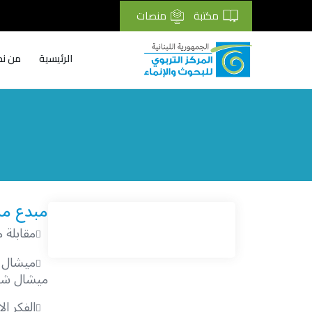
مكتبة
منصات
الرئيسية
من نح
Breadcrumb
مبدع من
مقابلة م
ميشال ش
ميشال شي
الفكر ا