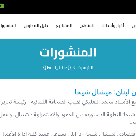
ن
أخبار وأحداث
المناهج
المشاريع
دليل المدارس
المنشورا
المنشورات
الرئيسية
{{ Field_title }}
 لبنان: ميشال شيحا
ع الأستاذ محمد البعلبكي نقيب الصحافة اللبنانية - رئيسة تحرير "
يحا: النظرية الدستورية بين الجمود والاستمرارية - شنتال بو عقل 
حا
لاقتصادي لميشال شيحا - د. إيلي يشوعي عميد كلية إدارة الأعمال 