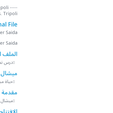
li -----
. Tripoli
al File
ter Saida
er Saida
الملف ا
درس تطب
ميشال 
حياة مب
مقدمة ا
ميشال شيحا الص
الافتتاح