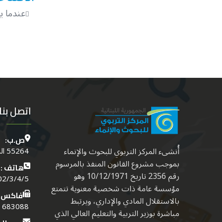
عندما يك
اتصل بنا
ص.ب:
أُنشىء المركز التربوي للبحوث والإنماء
55264 الدكوانة - بيروت - لبنــان
بموجب مشروع القانون المنفذ بالمرسوم
هاتف :
رقم 2356 تاريخ 10/12/1971 وهو
4/5 (01) (961)
مؤسسة عامة ذات شخصية معنوية تتمتع
فاكس:
بالاستقلال المادي والإداري، ويرتبط
683088 (01) (961)
مباشرة بوزير التربية والتعليم العالي الذي