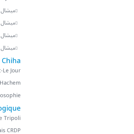
ميشال ش
ميشال ش
ميشال شي
ميشال ش
 Chiha
t-Le Jour
r Hachem
losophie
ogique
 Tripoli
ais CRDP