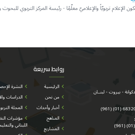
ون الإعلام تربويّاً والإعلاميّ معلّمًِا - رئيسة المركز التربوي للبحو
روابط سريعة
الرئيسية
النشرة الإحصا
من نحن
الدراسات وال
أخبار وأحداث
المجلة التربو
683202/3/
المناهج
مؤشرات النظا
اللبناني والتعليم
المشاريع