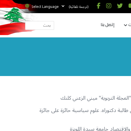
(ترجمة تلقائية)
ت
إتصل بنا
المجلة التربوية" ميني الزعني كلنك
طالبة دكتوراه. علوم سياسية حائزة على جائزة
والاقتصاد جامعة سيدة اللويزة