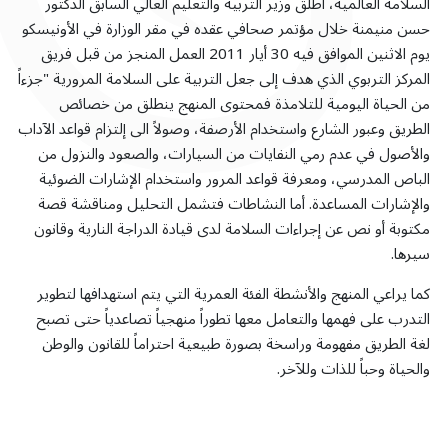
السلامة العالمية، أطلق وزير التربية والتعليم العالي السابق الدكتور
حسن منيمنة خلال مؤتمر صحافي عقده في مقر الوزارة في الأونيسكو
يوم الاثنين الموافق فيه 30 أيار 2011 العمل المنجز من قبل فريق
المركز التربوي الذي هدف إلى جعل التربية على السلامة المرورية "جزءاً
من الحياة اليومية للتلامذة فمحتوى المنهج ينطلق من خصائص
الطريق وعبور الشارع واستخدام الأرصفة، وصولاً الى إلتزام قواعد الآداب
والأصول في عدم رمي النفايات من السيارات، والصعود والنزول من
الباص المدرسي، ومعرفة قواعد المرور واستخدام الإشارات الضوئية
والإشارات المساعدة. أما النشاطات فتشمل التحليل ومناقشة قصة
مكتوبة أو نص عن إجراءات السلامة لدى قيادة الدراجة النارية وقانون
سيرها.
كما يراعي المنهج والأنشطة الفئة العمرية التي يتم استهدافها لتطوير
التدرب على فهمها والتعامل معها تطوراً منهجياً تصاعدياً حتى تصبح
لغة الطريق مفهومة وراسخة بصورة طبيعية احتراماً للقانون والوطن
والحياة وحباً للذات وللآخر.