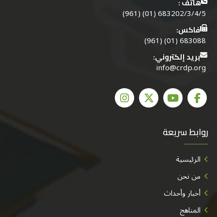
هاتف :
683202/3/4/5 (01) (961)
فاكس:
683088 (01) (961)
بريد إلكتروني:
info@crdp.org
روابط سريعة
الرئيسية
من نحن
أخبار وأحداث
المناهج