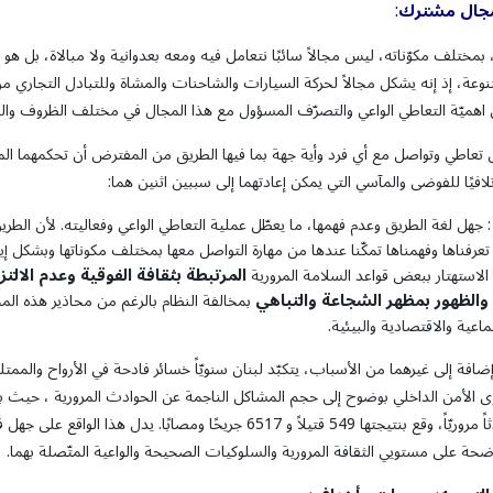
:
جال
مشترك
، بمختلف مكوّناته، ليس مجالاً سائبًا نتعامل فيه ومعه بعدوانية ولا مبالاة، 
وعة، إذ إنه يشكل مجالاً لحركة السيارات والشاحنات والمشاة وللتبادل التجاري م
لى اهميّة التعاطي الواعي والتصرّف المسؤول مع هذا المجال في مختلف الظروف والح
 تعاطي وتواصل مع أي فرد وأية جهة بما فيها الطريق من المفترض أن تحكمهما المع
تلافيًا للفوضى والمآسي التي يمكن إعادتهما إلى سببين اثنين هما:
 جهل لغة الطريق وعدم فهمها، ما يعطّل عملية التعاطي الواعي وفعاليته. لأن الطريق
عرفناها وفهمناها تمكّنا عندها من مهارة التواصل معها بمختلف مكوناتها وبشكل إي
المرتبطة
بثقافة
الفوقية
وعدم
الالتز
ا: الاستهتار ببعض قواعد السلامة المرورية
والظهور
بمظهر
الشجاعة والتباهي
بمخالفة النظام بالرغم من محاذير هذه الم
ماعية والاقتصادية والبيئية.
ضافة إلى غيرهما من الأسباب، يتكبّد لبنان سنويّاً خسائر فادحة في الأرواح والم
4583 حادثاً مروريّاً، وقع بنتيجتها 549 قتيلاً و 6517 جريحًا
حة على مستويي الثقافة المرورية والسلوكيات الصحيحة والواعية المتّصلة بهما.