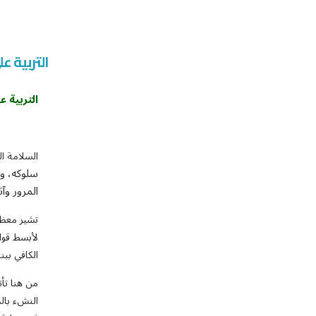
التربية ع
التربية
عل
السلامة ا
سلوكه، وت
المرور وآثا
تشير معظم 
لأبسط قواع
الكافي ببن
من هنا تأت
النشء بالم