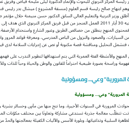
ئيسة المركز التربوي للبحوث والإنماء الدكتورة ليلى مليحة فياض وفريق عمل
هم ابتهاج صالح رئيسة قسم العلوم (منسقة المشروع ) ميشال بدر رئيس قسم
 أطلق وزير التربية والتعليم العالي السابق الدكتور حسن منيمنة خلال مؤتمر 
الموافق فيه 30 أيار 2011 العمل المنجز من قبل فريق المركز التربوي الذ
فمحتوى المنهج ينطلق من خصائص الطريق وعبور الشارع واستخدام الأرصفة، وص
من السيارات، والصعود والنزول من الباص المدرسي، ومعرفة قواعد المرور واس
فتشمل التحليل ومناقشة قصة مكتوبة أو نص عن إجراءات السلامة لدى قيادة 
 المنهج والأنشطة الفئة العمرية التي يتم استهدافها لتطوير التدرب على فهمها
هومة وراسخة بصورة طبيعية احتراماً للقانون والوطن والحياة وحباً للذات وللآ
 المرورية" وعي... ومسؤولية
ة
المرورية"
وعي... ومسؤولية
وادث المرورية في السنوات الأخيرة، وما نتج منها من مآسٍ وخسائر بشرية وما
تت تتطلّب معالجة جذرية تستدعي مشاركة وتعاونَا بين مختلف مكوّنات ال
اهرة السلبية وتداعياتها، وبلورة الأسس والآليات الكفيلة بمعالجتها والحدّ من آ