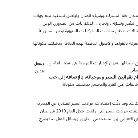
بل هو مجال عام مشترك ووسيلة اتصال وتواصل تستفيد منه جهات
ن تبضّع وتسوّق، وتجارة...، لذلك بات من الضروري الوعي
الات لتلافي سلبيات السلوكيا ت المتهوّرة أوغير المسؤولة.
رفة بالقواعد والأصول الناظمة لهذه العلاقة بمختلف مكوناتها
 أيضا لها لغتها والإشارات المرورية هي هذه اللغة، إن
وبفعل
جابي.
هذين
ام
بقوانين
السير
وموجباته، بالإضافة
إلى
حب
خالفات على الفرد والمجتمع بمختلف مكوناته
متلكات. وقد دلّت إحصاءات حوادث السير الصادرة عن المديرية
العامة لقوى الأمن الداخلي بوضوح إلى حجم المشاكل الناجمة عن الحوادث المرورية ، حيث بلغت حوادث السير التي وقعت خلال العام 2010 في لبنان
 ومصابًا. يدل هذا الواقع على جهل في التعاطي بين مستخدمي الطريق ووسائل النقل، ما يطرح