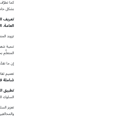
كما تطرّق
بشكل خاص 
تعريف
ال
العامة،
ا
تزويد المت
تنمية شعور
المتعلِّم 
إن ما تقدّ
تعميم ثقا
شاملة في
تطبيق ال
السلوك ال
تعزيز السل
والمخالفين