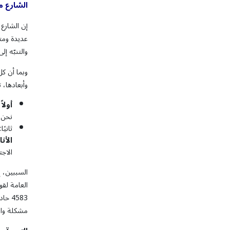
الشارع
م
إن الشارع
عديدة ومتن
والتنبّه إ
وبما أن كل
وأبعادها، 
أولاً
:
نحن ت
ثانيً
الأنا
الاجت
السببين، إ
مشكلة واض