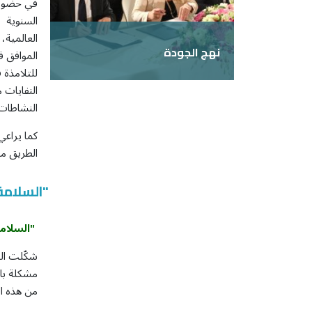
في حضور ر
السنوية و
العالمية،
نهج الجودة
للتلامذة 
النفايات 
المزيد
النشاطات 
كما يراعي
الطريق مف
"السلامة
"السلام
شكّلت الح
مشكلة با
من هذه الظ