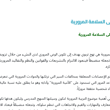
لى السلامة المرورية
ى
السلامة
المرورية
النشء من خلال تزويده 
لمرورية هي نهج تربوي يهدف إلى تكوين الوعي المروري لدى
جعله منضبطاً فيتعود الالتزام بالتشريعات والقوانين والنظم والتقاليد المرو
ره.
الإحصاءات المتعلقة بمخالفات السير التي نرتكبها والحوادث المرورية التي نتعرض ل
د المرور التي تستحوذ على "الأمية المرورية" وآدابه وهو ما يطلق عليه نسبة عالي
اء شخصية مثقفة مروريّاً.
ي أهمية موضوع التربية المرورية لتكون وسيلتها المنهج المدرسي وليكون هدفها تك
عارف والمهارات والقيم والاتجاهات التي تنظم سلوكه، وتجعله منضبطّاً فيعتاد الالتز