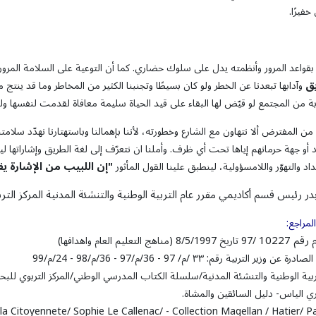
فيرًا.
م بقواعد المرور وأنظمته يدل على سلوك حضاري. كما أن التوعية على السلامة المرورية و
يق
وآدابها تبعدنا عن الخطر ولو كان بسيطًا وتجنبنا الكثير من المخاطر وما قد ينت
ة من المجتمع لو قيّض لها البقاء على قيد الحياة سليمة معافاة لقدمت لنفسها و
ن المفترض ألا نتهاون مع الشارع وخطورته، لأننا بإهمالنا وباستهتارنا نهدّد سلام
أو جهة حرمانهم إياها تحت أي ظرف. وأملنا ان نتعرّف إلى لغة الطريق وإشاراتها ليأت
"
إن
اللبيب
من
الإشارة
يف
اد والتهوّر واللامسؤولية، لينطبق علينا القول المأثور
ر رئيس قسم أكاديمي مقرر عام التربية الوطنية والتنشئة المدنية المركز الترب
لمراجع:
م 10227
/97 تاريخ 8/5/1997 (مناهج التعليم العام واهدافها)
 وزير التربية رقم: ٣٣ /م/ 97 - 36/م/97 - 36/م/98 - 24/م/99
بية الوطنية والتنشئة المدنية/سلسلة الكتاب المدرسي الوطني/المركز التربوي للبحو
ري الياس- دليل السائقين والمشاة.
la Citoyennete/ Sophie Le Callenac/ - Collection Magellan / Hatier/ P