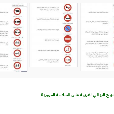
منهـج النهائـي للتربيـة علـى السلامـة المروريـة