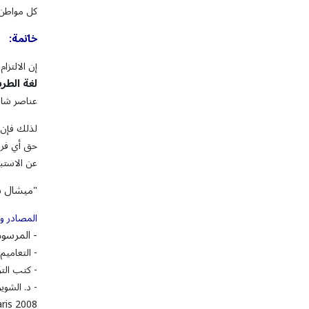
كل مواطن خ
خاتمة
:
إن الالتزا
لغة الطر
عناصر شاب
لذلك فإن م
حق أي فرد 
عن الاستبد
"ميشال بد
المصادر وا
- المرسوم رق
- التعاميم الصادرة عن
- كتب التر
- د. الشوي
aris 2008