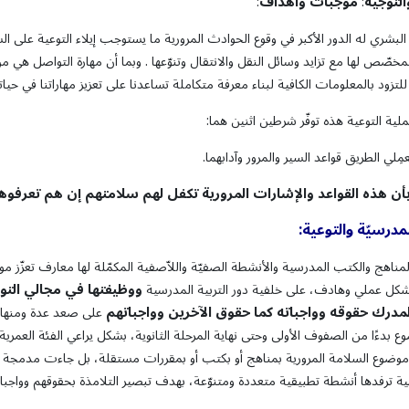
التوجيه
موجبات
وأهداف
:
:
البشري له الدور الأكبر في وقوع الحوادث المرورية ما يستوجب إيلاء التوعية على السل
لمخصّص لها مع تزايد وسائل النقل والانتقال وتنوّعها . وبما أن مهارة التواصل هي من 
زود بالمعلومات الكافية لبناء معرفة متكاملة تساعدنا على تعزيز مهاراتنا في حياتنا
لية التوعية هذه توفّر شرطين اثنين هما:
ِلي الطريق قواعد السير والمرور وآدابهما.
أن
هذه
القواعد
والإشارات
المرورية
تكفل
لهم سلامتهم
إن
هم
تعرفوها
لمدرسيّة والتوعية:
ناهج والكتب المدرسية والأنشطة الصفيّة واللاّصفية المكمّلة لها معارف تعزّز مواق
ووظيفتها في مجالي التوع
بشكل عملي وهادف، على خلفية دور التربية المدرسية
لمدرك حقوقه وواجباته كما حقوق الآخرين وواجباتهم
على صعد عدة ومنها ا
ع بدءًا من الصفوف الأولى وحتى نهاية المرحلة الثانوية، بشكل يراعي الفئة العمرية ل
وع السلامة المرورية بمناهج أو بكتب أو بمقررات مستقلة، بل جاءت مدمجة ف
ة ترفدها أنشطة تطبيقية متعددة ومتنوّعة، بهدف تبصير التلامذة بحقوقهم وواجبا