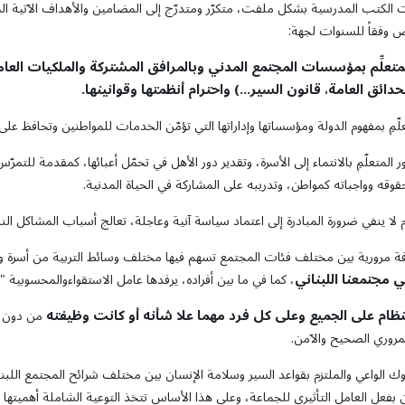
ت الكتب المدرسية بشكل ملفت، متكرّر ومتدرّج إلى المضامين والأهداف الآتية الم
وفقاً للسنوات لجهة:
متعلِّم
بمؤسسات
المجتمع
المدني
وبالمرافق المشتركة
والملكيات
العام
لحدائق
العامة،
قانون السير
...)
واحترام
أنظمتها
وقوانينها
.
علّمِ بمفهوم الدولة ومؤسساتها وإداراتها التي تؤمّن الخدمات للمواطنين وتحافظ على
 المتعلّمِ بالانتماء إلى الأسرة، وتقدير دور الأهل في تحمّل أعبائها، كمقدمة للتمرّ
بحقوقه وواجباته كمواطن، وتدريبه على المشاركة في الحياة المدنية.
م لا ينفي ضرورة المبادرة إلى اعتماد سياسة آنية وعاجلة، تعالج أسباب المشاكل الن
فة مرورية بين مختلف فئات المجتمع تسهم فيها مختلف وسائط التربية من أسرة
 مجتمعنا اللبناني
، كما في ما بين أفراده، يرفدها عامل الاستقواءوالمحسوبية 
نظام على الجميع وعلى كل فرد مهما علا شأنه أو كانت وظيفته
من دون مح
مروري الصحيح والآمن.
وك الواعي والملتزم بقواعد السير وسلامة الإنسان بين مختلف شرائح المجتمع اللبناني 
 بفعل العامل التأثيري للجماعة، وعلى هذا الأساس تتخذ التوعية الشاملة أهميتها 