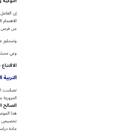
التوعية
و
إن العامل 
الاهتمام ا
من فرص للت
وتستلزم عم
وعي مستَعم
الاقتناع
ب
التربية ا
تضمّنت الم
المرورية 
الصالح ا
هذا الموضو
تخصيص موض
مادة دراسي