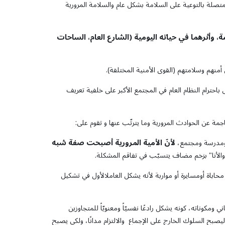
تصلة بالتوعية على السلامة بشكل عام والسلامة المرورية
ة،
وأثرهما
في
حياته
اليومية
(
الشارع
العام،
الساحات
 أمنهم وسلامتهم (القوى الأمنية المختلفة).
س باحترام النظام العام في المجتمع الأكبر على خلفية تعريف
اجمة عن الحوادث المرورية وما يترتّب عنها و تقوم على:
لأنّ الأمية المرورية أصبحت صفة شبه
 ومدرسة ومجتمع،
"والأنا" بزخم مضاف يتسبّب في تفاقم المشكلة.
اباة أومسايرة أو مواربة لأنه يشكل العاملالأول في تشكيل
ومكوناته، كونه يشكل رادعًا نفسيّاً ومعنويّاً للمتجاوزين
ليصبح السلوك الخارج على الإجماع والالتزام مدانًا، ولكي يصبح