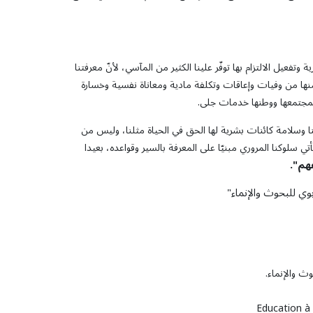
تفعيل الالتزام بها توفّر علينا الكثير من المآسي، لأنّ معرفتنا
ج منها من وفيات وإعاقات وتكلفة مادية ومعاناة نفسية وخسارة
لمجتمعها ووطنها خدمات جلى.
تنا وسلامة كائنات بشرية لها الحق في الحياة مثلنا، وليس من
ي سلوكنا المروري مبنيّا على المعرفة بالسير وقواعده، بعيدا
هم"
.
وي للبحوث والإنماء"
ث والإنماء.
Education à 