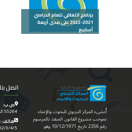
برنامج التعافي للعام الدراسي
2021-2022 على مدى أربعة
أسابيع
المزيد
اتصل بنا
ص.ب:
أُنشىء المركز التربوي للبحوث والإنماء
55264 الدكوانة - بيروت - لبنــان
بموجب مشروع القانون المنفذ بالمرسوم
هاتف :
رقم 2356 تاريخ 10/12/1971 وهو
4/5 (01) (961)