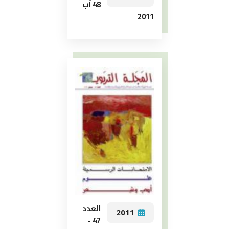
48 آب
2011
العدد
2011
47 -