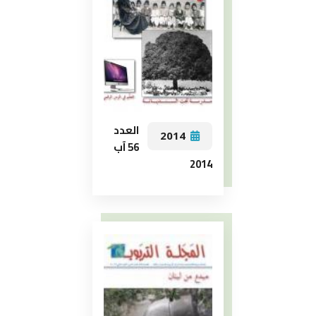
العدد
2014
56 آب
2014