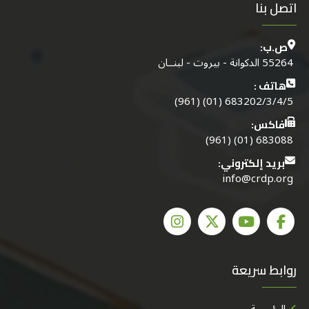
اتصل بنا
ص.ب:
55264 الدكوانة - بيروت - لبنــان
هاتف :
683202/3/4/5 (01) (961)
فاكس:
683088 (01) (961)
بريد إلكتروني:
info@crdp.org
روابط سريعة