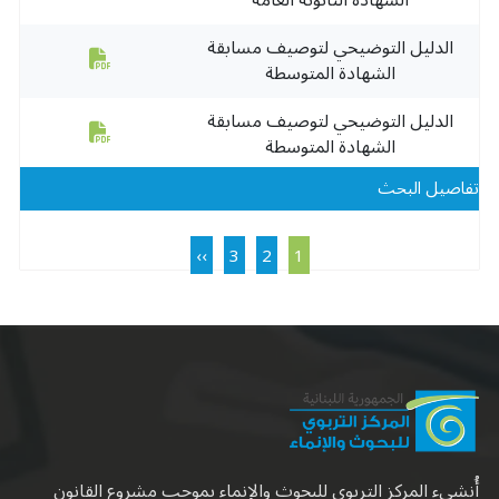
الدليل التوضيحي لتوصيف مسابقة
الشهادة المتوسطة
الدليل التوضيحي لتوصيف مسابقة
الشهادة المتوسطة
تفاصيل البحث
Pagination
Next page
Current page
Page
Page
››
3
2
1
أُنشىء المركز التربوي للبحوث والإنماء بموجب مشروع القانون