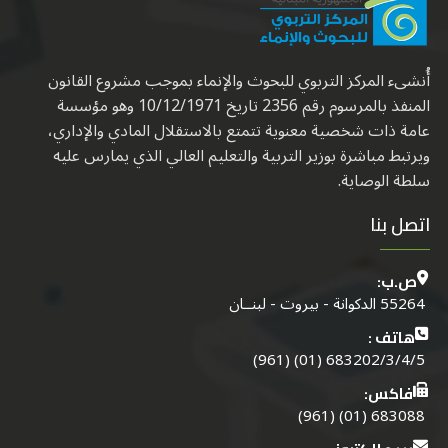
أُنشىء المركز التربوي للبحوث والإنماء بموجب مشروع القانون
المنفذ بالمرسوم رقم 2356 تاريخ 10/12/1971 وهو مؤسسة
عامة ذات شخصية معنوية تتمتع بالاستقلال المادي والإداري،
ويرتبط مباشرة بوزير التربية والتعليم العالي الذي يمارس عليه
سلطة الوصاية.
اتصل بنا
ص.ب:
55264 الدكوانة - بيروت - لبنــان
هاتف :
683202/3/4/5 (01) (961)
فاكس:
683088 (01) (961)