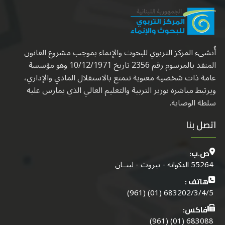
أُنشىء المركز التربوي للبحوث والإنماء بموجب مشروع القانون
المنفذ بالمرسوم رقم 2356 تاريخ 10/12/1971 وهو مؤسسة
عامة ذات شخصية معنوية تتمتع بالاستقلال المادي والإداري،
ويرتبط مباشرة بوزير التربية والتعليم العالي الذي يمارس عليه
سلطة الوصاية.
اتصل بنا
ص.ب:
55264 الدكوانة - بيروت - لبنــان
هاتف :
683202/3/4/5 (01) (961)
فاكس:
683088 (01) (961)