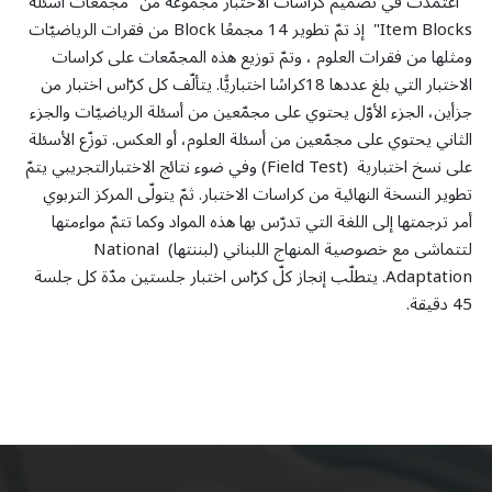
اعتمدت في تصميم كراسات الاختبار مجموعة من "مجمّعات أسئلة
Item Blocks" إذ تمّ تطوير 14 مجمعًا Block من فقرات الرياضيّات
ومثلها من فقرات العلوم ، وتمّ توزيع هذه المجمّعات على كراسات
الاختبار التي بلغ عددها 18كراسًا اختباريًّا. يتألّف كل كرّاس اختبار من
جزأين، الجزء الأوّل يحتوي على مجمّعين من أسئلة الرياضيّات والجزء
الثاني يحتوي على مجمّعين من أسئلة العلوم، أو العكس. توزّع الأسئلة
على نسخ اختبارية (Field Test) وفي ضوء نتائج الاختبارالتجريبي يتمّ
تطوير النسخة النهائية من كراسات الاختبار. ثمّ يتولّى المركز التربوي
أمر ترجمتها إلى اللغة التي تدرّس بها هذه المواد وكما تتمّ مواءمتها
لتتماشى مع خصوصية المنهاج اللبناني (لبننتها) National
Adaptation. يتطلّب إنجاز كلّ كرّاس اختبار جلستين مدّة كل جلسة
45 دقيقة.