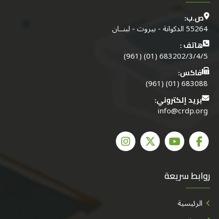
ص.ب:
55264 الدكوانة - بيروت - لبنــان
هاتف :
683202/3/4/5 (01) (961)
فاكس:
683088 (01) (961)
بريد إلكتروني:
info@crdp.org
روابط سريعة
الرئيسية