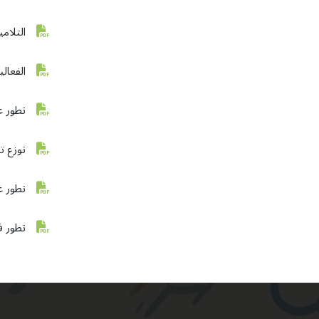
التلاميذ
الفعالي
تطور ع
توزع ت
تطور ع
تطور ف