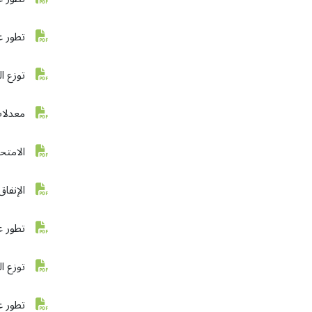
تطور ع
توزع ا
معدلات
الامتح
الإنفا
تطور ع
توزع ا
تطور ع