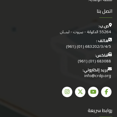
اتصل بنا
ص.ب:
55264 الدكوانة - بيروت - لبنــان
هاتف :
683202/3/4/5 (01) (961)
فاكس:
683088 (01) (961)
بريد إلكتروني:
info@crdp.org
روابط سريعة