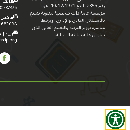
هاتف :
رقم 2356 تاريخ 10/12/1971 وهو
4/5 (01) (961)
مؤسسة عامة ذات شخصية معنوية تتمتع
فاكس:
بالاستقلال المادي والإداري، ويرتبط
683088 (01) (961)
مباشرة بوزير التربية والتعليم العالي الذي
بريد إل
يمارس عليه سلطة الوصاية.
crdp.org
ج