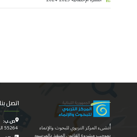
اتصل بنا
ص.ب:
أُنشىء المركز التربوي للبحوث والإنماء
55264 الدكوانة - بيروت - لبنــان
بموجب مشروع القانون المنفذ بالمرسوم