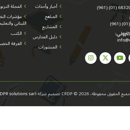
أخبار وأحداث
المجلة التربو
683202/3/
المناهج
مؤشرات النظا
اللبناني والتعليم
المشاريع
الكتب
كتروني:
دليل المدارس
info@
الغرفة الخضر
المنشورات
ميع الحقوق محفوظة، CRDP © 2026
تصميم شركة
DPR solutions sarl