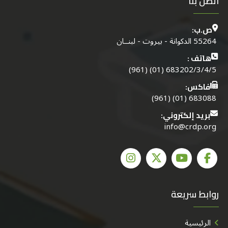
اتصل بنا
ص.ب:
55264 الدكوانة - بيروت - لبنــان
هاتف :
683202/3/4/5 (01) (961)
فاكس:
683088 (01) (961)
بريد إلكتروني:
info@crdp.org
روابط سريعة
الرئيسية