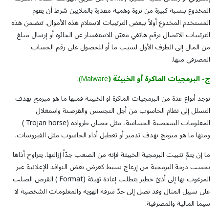
المخدوع بنسبة كبيرة من ثروة وهمية مقدرة بالملايين شرط أن يقوم
المستخدم المخدوع أولاً ببعض الترتيبات لاستلام هذه الأموال. تتضمن هذه
الترتيبات الاتصال برقم هاتفي معيّن للاستفسار عن الجائزة أو إرسال مبلغ
من المال إلى الطرف الأول لسبب ما أو للحصول على رقم الحساب
المصرفي منها.
ج
-
البرمجيات
الماكرة
أو
الخبيثة (
Malware):
توجد أنواع عدة من البرمجيات الماكرة او الخبيثة فمنها ما هو مبرمج بهدف
التسلل إلى نظام الحاسوب من أجل التجسس والقرصنة واستغلال
المعلومات الشخصية الحساسة، مثل حصان طروادة (Trojan horse )
ومنها ما هو مبرمج بهدف تدمير أو تعطيل أداء الحاسوب مثل الفيروسات.
ما إن يتمّ تثبيت البرمجية الخبيثة فإنه من الصعب جدّاً إزالتها. يتراوح أذاها
بحسب درجة البرمجية من إزعاج بسيط كعرض بعض النوافذ الإعلانية غير
المرغوب بها إلى أذىً خطير يتطلب إعادة تهيئة (Format ) القرص الصلب
على سبيل المثال وقد تصل إلى حدّ سرقة الهوية والمعلومات الشخصية لا
سيما المالية والمصرفية.