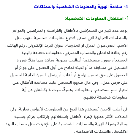
4- سلامة الهوية والمعلومات الشخصية والممتلكات
أ
-
استغلال
المعلومات
الشخصية
:
يوجد عدد كبير من المتحرّشِين بالأطفال والقراصنة والمتربّصِين والمواقع
والمنظمات التجارية التي تسعى لانتزاع معلومات شخصية منهم، مثل
الاسم، العمر،عنوان المنزل او المدرسة، عنوان البريد الإلكتروني، رقم الهاتف،
رقم بطاقة الائتمان والحساب المصرفي، معلومات متعلقة بالبنية
الجسدية، صور... مستخدمة أساليب متنوعة وماكرة منها مثلاً: ضرورة
التسجيل في مسابقة ما أو تعبئة نماذج من أجل الحصول على جوائز أو
الحصول على حق تحميل برامج أو ألعاب أو إرسال السيرة الذاتية للحصول
على فرص عمل... وفي حال ضرورة التسجيل علينا مساعدة الأطفال على
اختيار اسم مستخدم، ومعلومات وهميةّ، حيث لا يكشفان عن أية
معلومات شخصيّة تخصّهم.
في أغلب الأحيان يُستخدم هذا النوع من المعلومات لأغراض تجارية، وفي
الحالات الأكثر خطورة لإغراء الأطفال واستغلالهم وارتكاب جرائم جنسية
ومالية وسرقة الهوية والحسابات الشخصية على الإنترنت مثل حساب البريد
الإلكتروني والشبكات الاجتماعية .