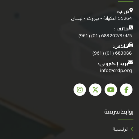
ص.ب:
55264 الدكوانة - بيروت - لبنــان
هاتف :
683202/3/4/5 (01) (961)
فاكس:
683088 (01) (961)
بريد إلكتروني:
info@crdp.org
روابط سريعة
الرئيسية