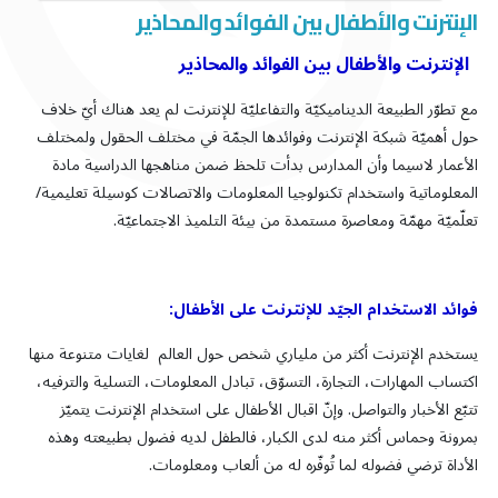
الإنترنت والأطفال بين الفوائد والمحاذير
الإنترنت والأطفال بين الفوائد والمحاذير
مع تطوّر الطبيعة الديناميكيّة والتفاعليّة للإنترنت لم يعد هناك أيّ خلاف
حول أهميّة شبكة الإنترنت وفوائدها الجمّة في مختلف الحقول ولمختلف
الأعمار لاسيما وأن المدارس بدأت تلحظ ضمن مناهجها الدراسية مادة
المعلوماتية واستخدام تكنولوجيا المعلومات والاتصالات كوسيلة تعليمية/
تعلّميّة مهمّة ومعاصرة مستمدة من بيئة التلميذ الاجتماعيّة.
فوائد الاستخدام الجيّد للإنترنت على الأطفال:
يستخدم الإنترنت أكثر من ملياري شخص حول العالم لغايات متنوعة منها
اكتساب المهارات، التجارة، التسوّق، تبادل المعلومات، التسلية والترفيه،
تتبّع الأخبار والتواصل. وإنّ اقبال الأطفال على استخدام الإنترنت يتميّز
بمرونة وحماس أكثر منه لدى الكبار، فالطفل لديه فضول بطبيعته وهذه
الأداة ترضي فضوله لما تُوفّره له من ألعاب ومعلومات.