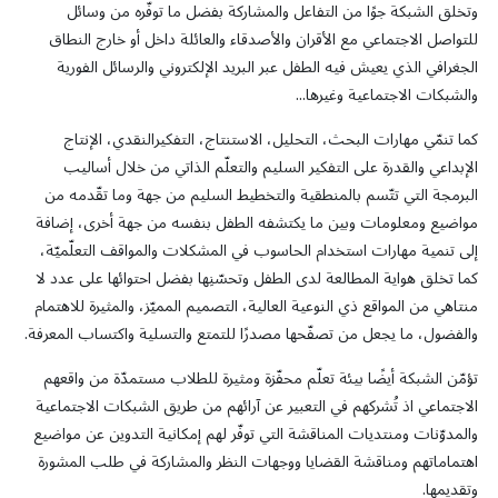
وتخلق الشبكة جوًا من التفاعل والمشاركة بفضل ما توفّره من وسائل
للتواصل الاجتماعي مع الأقران والأصدقاء والعائلة داخل أو خارج النطاق
الجغرافي الذي يعيش فيه الطفل عبر البريد الإلكتروني والرسائل الفورية
والشبكات الاجتماعية وغيرها...
كما تنمّي مهارات البحث، التحليل، الاستنتاج، التفكيرالنقدي، الإنتاج
الإبداعي والقدرة على التفكير السليم والتعلّم الذاتي من خلال أساليب
البرمجة التي تتّسم بالمنطقية والتخطيط السليم من جهة وما تقّدمه من
مواضيع ومعلومات وبين ما يكتشفه الطفل بنفسه من جهة أخرى، إضافة
إلى تنمية مهارات استخدام الحاسوب في المشكلات والمواقف التعلّميّة،
كما تخلق هواية المطالعة لدى الطفل وتحسّنِها بفضل احتوائها على عدد لا
منتاهي من المواقع ذي النوعية العالية، التصميم المميّز، والمثيرة للاهتمام
والفضول، ما يجعل من تصفّحها مصدرًا للتمتع والتسلية واكتساب المعرفة.
تؤمّن الشبكة أيضًا بيئة تعلّم محفّزة ومثيرة للطلاب مستمدّة من واقعهم
الاجتماعي اذ تُشركهم في التعبير عن آرائهم من طريق الشبكات الاجتماعية
والمدوّنات ومنتديات المناقشة التي توفّر لهم إمكانية التدوين عن مواضيع
اهتماماتهم ومناقشة القضايا ووجهات النظر والمشاركة في طلب المشورة
وتقديمها.