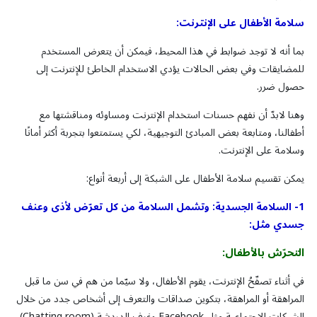
سلامة الأطفال على الإنترنت:
بما أنه لا توجد ضوابط في هذا المحيط، فيمكن أن يتعرض المستخدم
للمضايقات وفي بعض الحالات يؤدي الاستخدام الخاطئ للإنترنت إلى
حصول ضرر.
وهنا لابدّ أن نفهم حسنات استخدام الإنترنت ومساوئه ومناقشتها مع
أطفالنا، ومتابعة بعض المبادئ التوجيهية، لكي يستمتعوا بتجربة أكثر أمانًا
وسلامة على الإنترنت.
يمكن تقسيم سلامة الأطفال على الشبكة إلى أربعة أنواع:
1- السلامة الجسدية:
وتشمل السلامة من كل تعرّض لأذى وعنف
جسدي مثل:
التحرّش
بالأطفال
:
في أثناء تصفّحُ الإنترنت، يقوم الأطفال، ولا سيّما من هم في سن ما قبل
المراهقة أو المراهقة، بتكوين صداقات والتعرف إلى أشخاص جدد من خلال
الشبكات الإجتماعية مثل Facebook وغرف الدردشة (Chatting room)