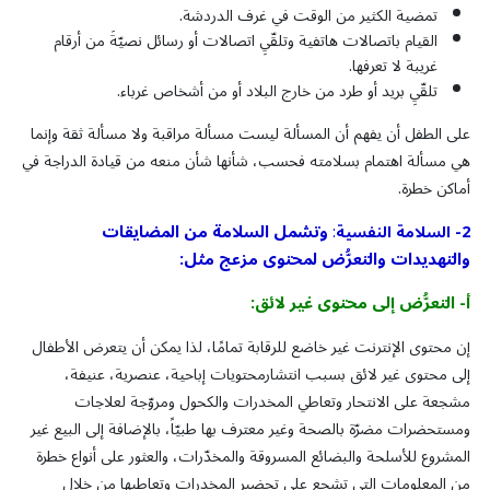
تمضية الكثير من الوقت في غرف الدردشة.
القيام باتصالات هاتفية وتلقّيِ اتصالات أو رسائل نصيّةَ من أرقام
غريبة لا تعرفها.
تلقّيِ بريد أو طرد من خارج البلاد أو من أشخاص غرباء.
على الطفل أن يفهم أن المسألة ليست مسألة مراقبة ولا مسألة ثقة وإنما
هي مسألة اهتمام بسلامته فحسب، شأنها شأن منعه من قيادة الدراجة في
أماكن خطرة.
وتشمل السلامة من المضايقات
2- السلامة النفسية
:
والتهديدات والتعرُّض لمحتوى مزعج مثل:
أ
-
التعرُّض
إلى
محتوى
غير
لائق
:
إن محتوى الإنترنت غير خاضع للرقابة تمامًا، لذا يمكن أن يتعرض الأطفال
إلى محتوى غير لائق بسبب انتشارمحتويات إباحية، عنصرية، عنيفة،
مشجعة على الانتحار وتعاطي المخدرات والكحول ومروّجة لعلاجات
ومستحضرات مضرّة بالصحة وغير معترف بها طبيّاً، بالإضافة إلى البيع غير
المشروع للأسلحة والبضائع المسروقة والمخدّرات، والعثور على أنواع خطرة
من المعلومات التي تشجع على تحضير المخدرات وتعاطيها من خلال