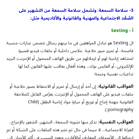
:
3- سلامة السمعة
وتشمل سلامة السمعة من التشهير على
الصُعُد الاجتماعية والمهنية والقانونية والأكاديمية مثل:
أ - Sexting
ال Sexting هو تبادل المراهقين في ما بينهم رسائل تتضمن عبارات جنسية
فاضحة، أو تمرير صور خلاعية ملابس داخلية أو ملفات فيديو قصيرة
لمشاهد إباحية لهم أو لزملائهم من طريق الهاتف المحمول أو الإنترنت البريد
الإلكتروني، أو الفايس بوك... وهذه أفعال يعاقب عليها القانون كما لها
تداعيات نفسية وخيمة:
العواقب القانونية:
إن أخذ أو إرسال أو تمرير أو الاحتفاظ بصور خلاعية أو
ملفات فيديو على الهاتف المحمول أو الإنترنت يعرّض الفاعل للملاحقة
القانونية بتهمة إنتاج أو توزيع أو حيازة مواد إباحية الطفل (Child
pornography ).
العواقب النفسية:
نذكر منها تشويه السمعة، التشهير، الشعور بالإحراج،
العزلة الاجتماعية... لا سيما في حال تم نشر هذه الملفات على الشبكة أو تم
إرسالها إلى الأصدقاء، المعارف أوالأقارب ويعود السبب في أكثر الأحيان إلى