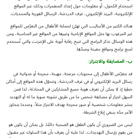
استخدام الكحول، أو معلومات حول إعداد المتفجرات وذلك عبر المواقع
الإلكترونية، البريد الإلكتروني، غرف الدردشة، الرسائل الفورية والمنتديات.
هناك الكثير من الأساليب التي تهيّئِ لحماية الأطفال من التعرّض للمواقع
غير المرغوب بها مثل المواقع الإباحية وغيرها من المواقع غير المناسبة، ومن
هذه الوسائل نذكر البرامج التي تتيح رقابة أبوية على الإنترنت والتي تُستخدم
لمنع برامج ومواقع معينة وصدّهِا.
ب
-
المضايقة
والابتزاز
:
قد يتعرّض الأطفال إلى محتويات مزعجة، مهينة، محرجة أو عدوانية في
رسائل البريد الإلكتروني أو في غرف الدردشة، وتتحوّل هذه المواقع إلى أماكن
خطرة إذ لا يمكن أن نعرف هوية جميع المشاركين في المحادثة، لذا فمن
السهل ابتزاز أو مضايقة شخص ما من طريق تشويه صورة ما له أو التهديد
بنشر معلومات شخصية أو صور محرجة بهدف الابتزاز مثلاً، وعندما يتجاوز
الأمر حدّه ينبغي إبلاغ الشرطة.
ليس من الضروري أن يكون الطفل هو الضحية دائمًا، بل يمكن أن يكون هو
من يقوم بإرسال التهديدات، لذا عليه أن يعرف بأن هذا السلوك غير مقبول