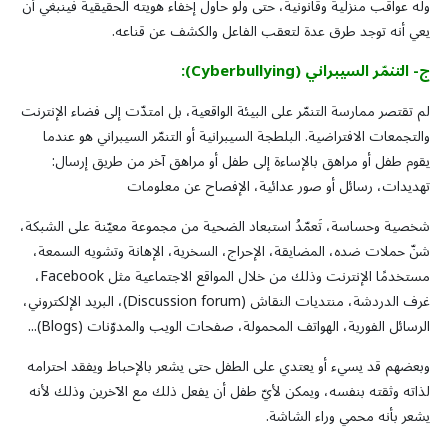
وله عواقب منزلية وقانونية، حتى ولو حاول إخفاء هويته الحقيقية فينبغي أن
يعي أنه توجد طرق عدة لتعقب الفاعل والكشف عن قناعه.
ج
-
التنمّر
السيبراني
(
Cyberbullying
):
لم تقتصر ممارسة التنمّر على البيئة الواقعية، بل امتدّت إلى فضاء الإنترنت
والتجمعات الافتراضية. البلطجة السيبرانية أو التنمّر السيبراني هو عندما
يقوم طفل أو مراهق بالإساءة إلى طفل أو مراهق آخر من طريق إرسال:
تهديدات، رسائل أو صور عدائية، الإفصاح عن معلومات
شخصية وحساسة، تَعمّدُ استبعاد الضحية من مجموعة معيّنة على الشبكة،
شنّ حملات ضده، المضايقة، الإحراج، السخرية، الإهانة وتشويه السمعة،
مستخدمًا الإنترنت وذلك من خلال المواقع الاجتماعية مثل Facebook،
غرف الدردشة، منتديات النقاش (Discussion forum)، البريد الإلكتروني،
الرسائل الفورية، الهواتف المحمولة، صفحات الويب والمدوّنات (Blogs)...
وبعضهم قد يسيء أو يعتدي على الطفل حتى يشعر بالإحباط ويفقد احترامه
لذاته وثقته بنفسه، ويمكن لأيّ طفل أن يفعل ذلك مع الآخرين وذلك لأنه
يشعر بأنه محمي وراء الشاشة.