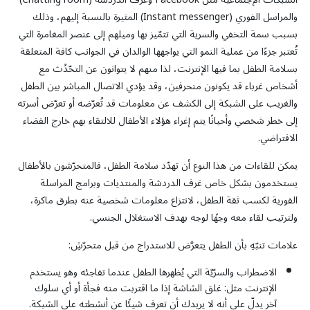
والمراسل الفوري (Instant messenger) المثيرة بالنسبة إليهم، وذلك
بسبب سمة التخفي والسرية التي تتمّيز بها وميلهم إلى عنصر المغامرة التي
تُعتبر جزءًا من عملية النمو التي يواجهها الوالدان في الجوانب كافة المتعلقة
بسلامة الطفل بما فيها الإنترنت، لذا منهم لا يتوانون عن التحّدُث مع
أشخاص غرباء قد يكونون منحرفين، وقد يؤدي الاتصال المباشر بين الطفل
والغريب على الشبكة إلى الكشف عن معلومات قد تُعرّضه أو تعرّض
أسرته
إلى خطر شخصي وأحيانًا يتم إغراء هؤلاء الأطفال للالتقاء بهم خارج الفضاء
الافتراضي.
يمكن للقاءات من هذا النوع أن تهدّد سلامة الطفل، فالمتحرّشون بالأطفال
يستخدمون بشكل خاص غرف الدردشة والمنتديات وبرامج المراسلة
الفورية لكسب ثقة الطفل، لانتزاع معلومات شخصية عنه بطرق ماكرة،
ولترتيب لقاء معه وجهًا لوجه بهدف الاستغلال الجنسي.
علامات تنبّهِ بأن الطفل يتعرَّض للاستدراج من قبل متحرّشِ:
الاضطراب والسرّيّة التي يُظهرها الطفل عندما تفاجئه وهو يستخدم
الإنترنت مثل: غلق الشاشة إذا ما اقتربت منه فجأة أو أي سلوك
آخر يدلّ على أنه لا يريدك أن تعرف شيئًا عن أنشطته على الشبكة.