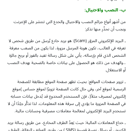
ب-
النصب
والاحتيال
:
من أشهر أنواع جرائم النصب والاحتيال والخدع التي تنتشر على الإنترنت
ويجب أن نحذّرِ منها نذكر:
ـ البريد الإلكتروني المزوّر (Scam): هو بريد خادع يُرسل من طريق شخص لا
تعرفه في الغالب، تكون هوية المرسل مزورة، لذا يكون من الصعب معرفة
الشخص الذي قام بإرساله، يأتي على شكل رسالة تفيد بالفوز أو بربح جائزة
...والهدف من ذلك هو الحصول على بيانات خاصة بالضحية بهدف النصب
أو الاستغلال.
ـ تزوير صفحات المواقع: بحيث تظهر صفحة الموقع مطابقة للصفحة
الرسمية لموقع آخر، وفي حال كانت الصفحة تزويرًا لموقع حساس )موقع
إلكتروني لمصرف مثلاً(، فإن المستخدم المخدوع قد يُدخل بيانات حسابه
في الصفحة المزورة ما يؤدي إلى سرقة هذه المعلومات. لذا تذكَّر جيّدًا أن لا
تستخدم البريد الإلكتروني لمعالجة معاملات مصرفية وحسابات مالية.
ـ خداع المعاملات المالية: حيث يَعِدُ الطرف المخادع، من طريق رسالة بريد
إلكتروني أو رسائل نصية قصيرة (SMS ) من طريق الهواتف النقالة، الطرف