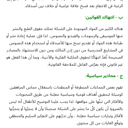
الرغبة في الانتقام بعد فسخ علاقة غرامية أو خلاف بين أصدقاء.
ب -
انتهاك
القوانين
:
هناك الكثير من المواد الموجودة على الشبكة تملك حقوق الطبع والنشر
منها الموسيقى والرسومات والفيديو والنصوص، لذا فإن عملية إعادة نشر أو
طباعة هذه المواد أو تقديم نسخ منها للأصدقاء أو استخدام هذه النصوص
في المشاريع المدرسية من دون إذن المالك ومن دون الاستشهاد بالمصادر
الصحيحة تُعَدّ انتهاكًا لحقوق الملكية الفكرية والأدبية، وبما أن هذا الفعل هو
غير قانوني فإنه يعرّض الفاعل للملاحقة القانونية.
ج
-
محاذير
سياسية
:
تقوم بعض الجماعات المتطرفة أو المنظمات باستغلال حماس المراهقين
كوسيلة لتحقيق أهداف قومية وسياسية معيّنة من طريق المحتويات
والأفكار التي تبثّها على مواقعها، لذا يجب علينا التوضيح للأطفال أنه ليس
بالضرورة أن يكون كلّ ما ينشر على الشبكة صحيحًا وأن لا ينجرّوا أو يتحزَّبوا
لأفكار وتيارات سياسية معيّنة ، وأن ندرّبهم على التفكير السليم والمنطقي
وتوقّع الغايات من كل محتوى.