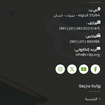
ص.ب:
55264 الدكوانة - بيروت - لبنــان
هاتف :
683202/3/4/5 (01) (961)
فاكس:
683088 (01) (961)
بريد إلكتروني:
info@crdp.org
روابط سريعة
الرئيسية