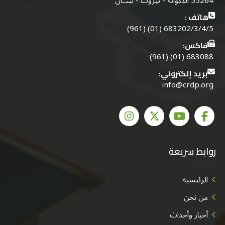
55264 الدكوانة - بيروت - لبنــان
هاتف :
683202/3/4/5 (01) (961)
فاكس:
683088 (01) (961)
بريد إلكتروني:
info@crdp.org
روابط سريعة
الرئيسية
من نحن
أخبار وأحداث