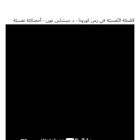
الصّحّة النّفسيّة في زمن كورونا - د. ميشلين عون - أخصائيّة نفسيّة