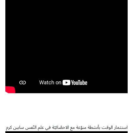
استثمار الوقت بأنشطة منوّعة مع الاخصّائيّة في علم النّفس سابين كرم