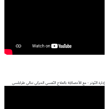
إدارة التّوتر - مع الأخصائيّة بالعلاج النّفسي الحركي نتالي طرابلسي