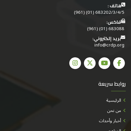
هاتف :
683202/3/4/5 (01) (961)
فاكس:
683088 (01) (961)
بريد إلكتروني:
info@crdp.org
روابط سريعة
الرئيسية
من نحن
أخبار وأحداث
المناهج