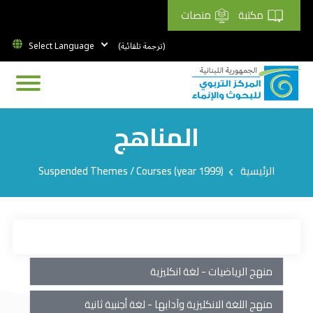
مكتبة
منصات
(ترجمة تلقائية)
المناهج
Breadcrumb
الرئيسية
Suspended Themes / Courses (year 1999)
منهج الرياضيات - لغة انكليزية
منهج اللغة الانكليزية وآدابها - لغة أجنبية ثانية