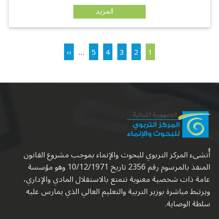
المزيد
Pagination
Next page
Page
Page
Current page
Page
Page
››
…
5
4
3
2
1
أُنشىء المركز التربوي للبحوث والإنماء بموجب مشروع القانون
المنفذ بالمرسوم رقم 2356 تاريخ 10/12/1971 وهو مؤسسة
عامة ذات شخصية معنوية تتمتع بالاستقلال المادي والإداري،
ويرتبط مباشرة بوزير التربية والتعليم العالي الذي يمارس عليه
سلطة الوصاية.