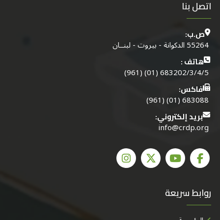
اتصل بنا
ص.ب:
55264 الدكوانة - بيروت - لبنــان
هاتف :
683202/3/4/5 (01) (961)
فاكس:
683088 (01) (961)
بريد إلكتروني:
info@crdp.org
روابط سريعة