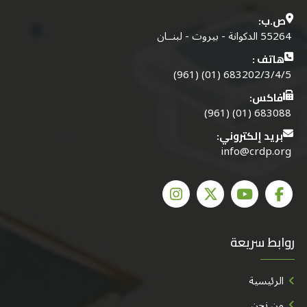
ص.ب:
55264 الدكوانة - بيروت - لبنــان
هاتف :
683202/3/4/5 (01) (961)
فاكس:
683088 (01) (961)
بريد إلكتروني:
info@crdp.org
روابط سريعة
الرئيسية
من نحن