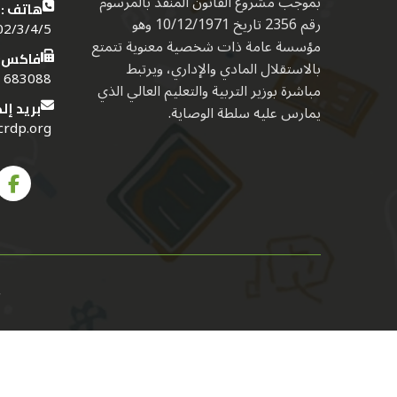
بموجب مشروع القانون المنفذ بالمرسوم
هاتف :
رقم 2356 تاريخ 10/12/1971 وهو
4/5 (01) (961)
مؤسسة عامة ذات شخصية معنوية تتمتع
فاكس:
بالاستقلال المادي والإداري، ويرتبط
683088 (01) (961)
مباشرة بوزير التربية والتعليم العالي الذي
بريد إل
يمارس عليه سلطة الوصاية.
crdp.org
ج