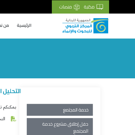
مكتبة
منصات
الرئيسية
من نح
Breadcrumb
التحليل ا
يمكنكم تح
خدمة المجتمع
التح
حفل إطلاق مشروع خدمة
المجتمع