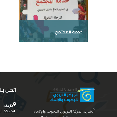
خدمة المجتمع
المزيد
اتصل بنا
ص.ب:
أُنشىء المركز التربوي للبحوث والإنماء
55264 الدكوانة - بيروت - لبنــان