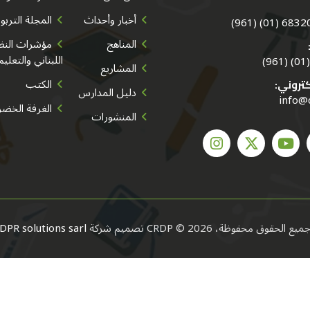
أخبار وأحداث
المجلة التربو
683202/3/
المناهج
مؤشرات النظا
اللبناني والتعليم
المشاريع
الكتب
كتروني:
دليل المدارس
info@
الغرفة الخضر
المنشورات
ميع الحقوق محفوظة، CRDP © 2026
تصميم شركة
DPR solutions sarl