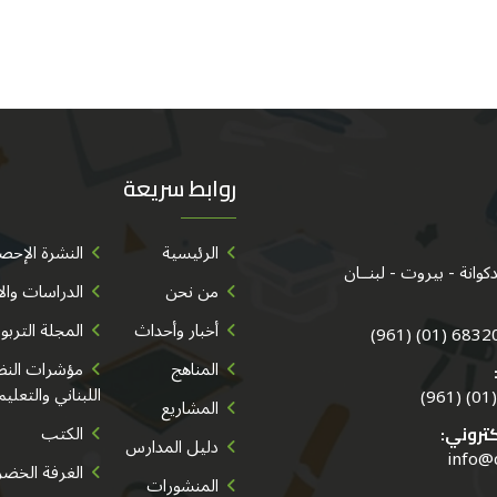
روابط سريعة
الرئيسية
النشرة الإحصا
من نحن
الدراسات وال
أخبار وأحداث
المجلة التربو
683202/3/
المناهج
مؤشرات النظا
اللبناني والتعليم
المشاريع
الكتب
كتروني:
دليل المدارس
info@
الغرفة الخضر
المنشورات