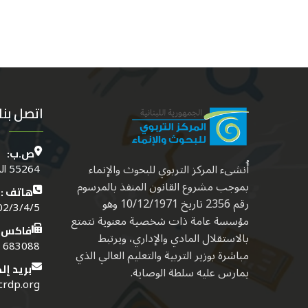
اتصل بنا
ص.ب:
أُنشىء المركز التربوي للبحوث والإنماء
55264 الدكوانة - بيروت - لبنــان
بموجب مشروع القانون المنفذ بالمرسوم
هاتف :
رقم 2356 تاريخ 10/12/1971 وهو
4/5 (01) (961)
مؤسسة عامة ذات شخصية معنوية تتمتع
فاكس:
بالاستقلال المادي والإداري، ويرتبط
683088 (01) (961)
مباشرة بوزير التربية والتعليم العالي الذي
بريد إل
يمارس عليه سلطة الوصاية.
crdp.org