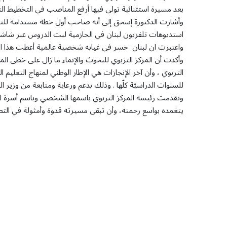
بعد مسيرة استثنائية تولى فيها أرفع المناصب في التخطيط ال
وأشارت الدكتورة إسحق إلى أنه صاحب أول خطة مستدامة للتطو
استديوهات تلفزيون لبنان في الحازمية لبث الدروس عبر شاشت
واعتبرت ان لبنان خسر في غيابه شخصية عالمية أعطت هذا البلد
وأكدت أن المركز التربوي للبحوث والإنماء ما زال على خطى ا
التربوي ، وأن آخر الإنجازات هي الإطار الوطني لمنهاج التعليم ا
للسنوات الدراسيّة كلّها . وذلك بدعم ورعاية ومتابعة من وزير ال
وتقدمت رئيسة المركز التربوي باسمها الشخصي وباسم أسرة المركز
يتغمده بواسع رحمته، وأن تبقى مسيرته قدوة وأمثولة في التطو