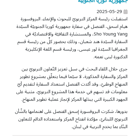
جمهورية كوريا الجنوبيّة
2025-05-29
استقبلت رئيسة المركز التربويّ للبحوث والإنماء، البروفسورة
هيام اسحق، القنصل في سفارة جمهورية كوريا الجنوبيّة السيّدة
Sho Young Yang، والمستشارة الثقافيّة والاقتصاديّة في
السفارة السيّدة هند شعبان، وذلك بحضور كلٍّ من رئيسة قسم
الجغرافيا السيّدة لور عيسى، ورئيسة قسم اللغة الإنكليزية
الدكتورة لبنى نعمه.
جرى خلال اللقاء البحث في سبل تعزيز التّعاون التربويّ بين
المركز والسفارة المذكورة، لا سيّما فيما يتعلّق بمشروع تطوير
المنهاج الوطنيّ، وقد أكدت القنصل استعداد السفارة لتقديم أيّ
معلومات قد تسهم في خدمة هذا المشروع التربويّ، مثنية على
الجهود الكبيرة التي يبذلها المركز لإنجاز عملية تطوير المنهاج.
بدورها، شكرت البروفسورة إسحق القنصل على اهتمامها بالشّأن
التربويّ اللبنانيّ، مؤكدة انفتاح المركز واستعداده الدائم للتعاون
البنّاء بما يخدم التربية في لبنان.