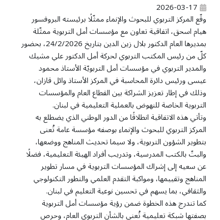
2026-03-17
وقّع المركز التربوي للبحوث والإنماء ممثّلًا برئيسته البروفسور
هيام اسحق، اتفاقية تعاون مع مؤسسات أمل التربوية ممثّلة
بمديرها العام الدكتور بلال زين الدين بتاريخ 24/2/2026، بحضور
كلّ من رئيس المكتب التربوي لحركة أمل الدكتور علي مشيك
والمدير التربوي في مؤسسات أمل التربويّة الأستاذ محمود
عيسى ورئيس دائرة المحاسبة في المركز الأستاذ وائل قازان،
وذلك في إطار تعزيز الشراكة بين القطاع العام والمؤسسات
التربوية الخاصة للنهوض بالعملية التعليمية في لبنان.
وتأتي هذه الاتفاقية انطلاقًا من الدور الوطني الذي يضطلع به
المركز التربوي للبحوث والإنماء بوصفه مؤسسة عامة تُعنى
بتطوير الشؤون التربوية، ولا سيما تحديث المناهج ووضعها،
والبتّ بالكتب المدرسية، وتدريب أفراد الهيئة التعليمية، فضلًا
عن سعيه إلى إشراك المؤسسات التربوية في مسار تطوير
المناهج وتقييمها، ومواكبة التقدم العلمي والتطور التكنولوجي
والثقافي، بما يسهم في تحسين نوعية التعليم في لبنان.
كما تندرج هذه الخطوة ضمن رؤية مؤسسات أمل التربوية
بصفتها شبكة تعليمية تُعنى بالشأن التربوي العام، وحرص