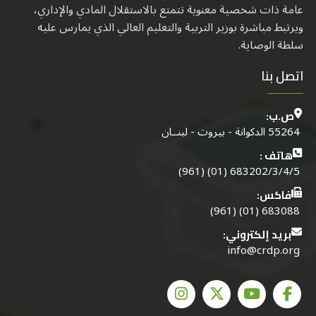
عامة ذات شخصية معنوية تتمتع بالاستقلال المادي والإداري،
ويرتبط مباشرة بوزير التربية والتعليم العالي الذي يمارس عليه
سلطة الوصاية.
اتصل بنا
ص.ب:
55264 الدكوانة - بيروت - لبنــان
هاتف :
683202/3/4/5 (01) (961)
فاكس:
683088 (01) (961)
بريد إلكتروني:
info@crdp.org