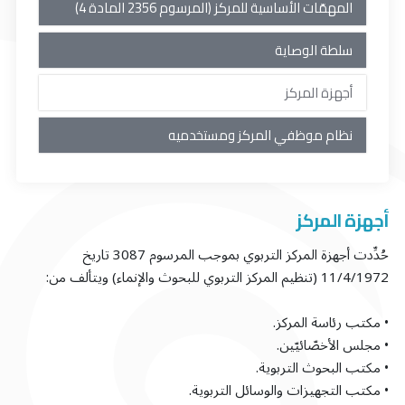
المهمّات الأساسية للمركز (المرسوم 2356 المادة 4)
سلطة الوصاية
أجهزة المركز
نظام موظفي المركز ومستخدميه
أجهزة المركز
حُدِّدت أجهزة المركز التربوي بموجب المرسوم 3087 تاريخ
11/4/1972 (تنظيم المركز التربوي للبحوث والإنماء) ويتألف من:
• مكتب رئاسة المركز.
• مجلس الأخصّائيّين.
• مكتب البحوث التربوية.
• مكتب التجهيزات والوسائل التربوية.