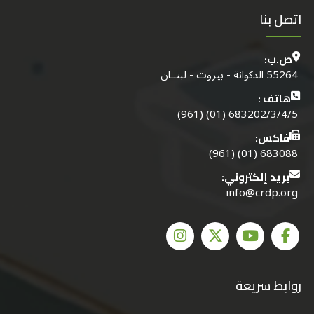
اتصل بنا
ص.ب:
55264 الدكوانة - بيروت - لبنــان
هاتف :
683202/3/4/5 (01) (961)
فاكس:
683088 (01) (961)
بريد إلكتروني:
info@crdp.org
روابط سريعة