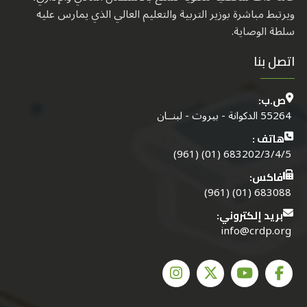
ويرتبط مباشرة بوزير التربية والتعليم العالي الذي يمارس عليه
سلطة الوصاية.
اتصل بنا
ص.ب:
55264 الدكوانة - بيروت - لبنــان
هاتف :
683202/3/4/5 (01) (961)
فاكس:
683088 (01) (961)
بريد إلكتروني:
info@crdp.org