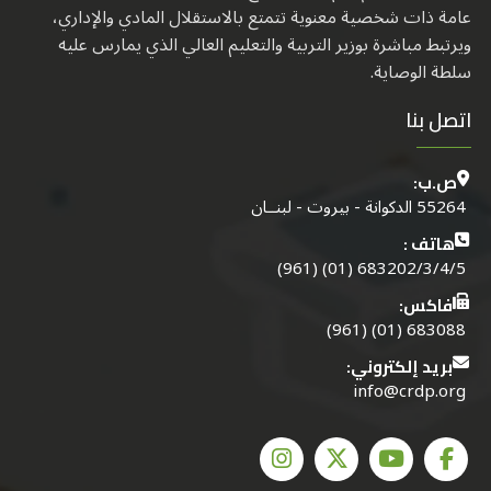
عامة ذات شخصية معنوية تتمتع بالاستقلال المادي والإداري،
ويرتبط مباشرة بوزير التربية والتعليم العالي الذي يمارس عليه
سلطة الوصاية.
اتصل بنا
ص.ب:
55264 الدكوانة - بيروت - لبنــان
هاتف :
683202/3/4/5 (01) (961)
فاكس:
683088 (01) (961)
بريد إلكتروني:
info@crdp.org