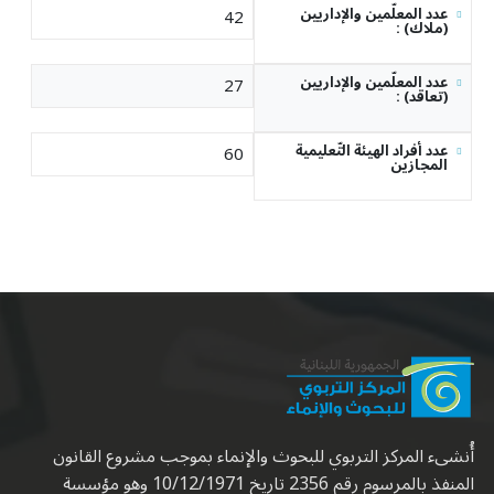
عدد المعلّمين والإداريين
42
: (ملاك)
عدد المعلّمين والإداريين
27
: (تعاقد)
عدد أفراد الهيئة التّعليمية
60
المجازين
أُنشىء المركز التربوي للبحوث والإنماء بموجب مشروع القانون
المنفذ بالمرسوم رقم 2356 تاريخ 10/12/1971 وهو مؤسسة