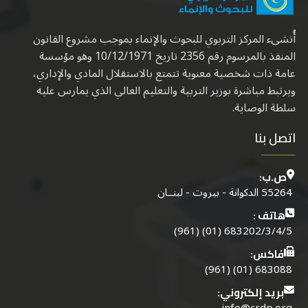
أُنشىء المركز التربوي للبحوث والإنماء بموجب مشروع القانون
المنفذ بالمرسوم رقم 2356 تاريخ 10/12/1971 وهو مؤسسة
عامة ذات شخصية معنوية تتمتع بالاستقلال المادي والإداري،
ويرتبط مباشرة بوزير التربية والتعليم العالي الذي يمارس عليه
سلطة الوصاية.
اتصل بنا
ص.ب:
55264 الدكوانة - بيروت - لبنــان
هاتف :
683202/3/4/5 (01) (961)
فاكس:
683088 (01) (961)
بريد إلكتروني:
info@crdp.org