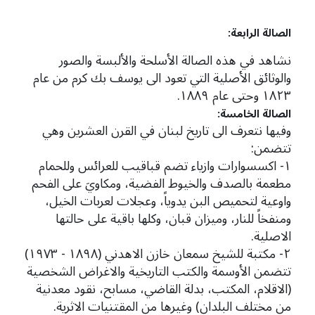
الصالة الرابعة:
نشاهد في هذه الصالة الأسلحة والألبسة والصور
والوثائق الأصلية التي تعود الى يوسف بك كرم من عام
١٨٢٣ وحتى عام ١٨٨٩.
الصالة الخامسة:
وفيها نتعرف الى تاريخ لبنان في القرن العشرين وهي
تتضمن:
١- اكسسوارات وازياء تضم قباقيب للعرائس وللحمام
مطعمة بالصدف والخيوط الفضية، ومكاويَ على الفحم
واوعية لتحميص البن يدوياً، وعجلات لعربات الخيل،
ومنفخاً للنار، وميزان قبان، وكلها باقية على حالتها
الاصلية.
٢- مكتبة للشيخ سمعان خازن الاهدني (١٨٩٨ - ١٩٧٣)
تتضمن الأوسمة والكتب التاريخية والاغراض الشخصية
(الاقلام، المكتب، بدلة القاضي، مسابح، نقود معدنية
من مختلف البلدان) وغيرها من المقتنيات الاثرية.