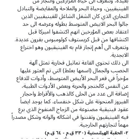
بعيدة، ونتعرف الى حياة المزارعين والتجار من
الفينيقيين، وحياة البحر والملاحة والمقايضة والتبادل
التجاري الذي كان الشغل الشاغل للفينيقيين الذين
جالوا البحر الابيض المتوسط بطوله وعرضه الى حد
اعتقاد بعض المؤرخين انهم اكتشفوا اميركا قبل
اكتشافها من قبل كريستوف كولومبوس بقرون عديدة.
ونتعرف الى أهم إنجاز قام به الفينيقيون وهو اختراع
الابجدية.
الى ذلك تحتوي القاعة تماثيل فخارية تمثل آلهة
الخصب والجمال (اسمها بعلط) التي تم العثور عليها
مؤخراً في قعر البحر الأبيض المتوسط، وأدوات للدفاع
عن النفس كالخنجر والحربة وبعض الأدوات الطبية،
إضافة الى عدد من الحلى كالذهب والأقراط واحجار
الفيروز المنحوتة على شكل خنفساء، كما يوجد ايضاً
عقود فينيقية مصنوعة من الزجاج المنفوخ الذي برع
فيه الفينيقيون وتفننوا في اشكاله والوانه وشكل مصدراً
مهماً لتجارتهم الخارجية.
٢- الحقبة الهيلنستية (٣٣٠ ق.م - ٦٤ ق.م)