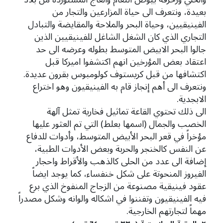
بعيدة، ونتعرف الى حياة المزارعين والتجار من
الفينيقيين، وحياة البحر والملاحة والمقايضة والتبادل
التجاري الذي كان الشغل الشاغل للفينيقيين الذين
جالوا البحر الابيض المتوسط بطوله وعرضه الى حد
اعتقاد بعض المؤرخين انهم اكتشفوا اميركا قبل
اكتشافها من قبل كريستوف كولومبوس بقرون عديدة.
ونتعرف الى أهم إنجاز قام به الفينيقيون وهو اختراع
الابجدية.
الى ذلك تحتوي القاعة تماثيل فخارية تمثل آلهة
الخصب والجمال (اسمها بعلط) التي تم العثور عليها
مؤخراً في قعر البحر الأبيض المتوسط، وأدوات للدفاع
عن النفس كالخنجر والحربة وبعض الأدوات الطبية،
إضافة الى عدد من الحلى كالذهب والأقراط واحجار
الفيروز المنحوتة على شكل خنفساء، كما يوجد ايضاً
عقود فينيقية مصنوعة من الزجاج المنفوخ الذي برع
فيه الفينيقيون وتفننوا في اشكاله والوانه وشكل مصدراً
مهماً لتجارتهم الخارجية.