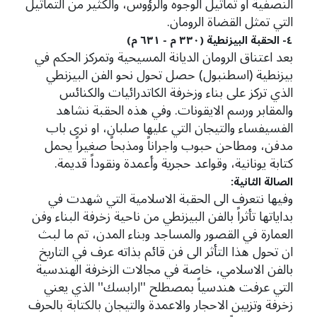
النصفية او تماثيل الوجوه والرؤوس، والكثير من التماثيل
التي تمثل القضاة الرومان.
٤- الحقبة البيزنطية (٣٣٠ م - ٦٣١ م)
بعد اعتناق الرومان الديانة المسيحية وتمركز الحكم في
بيزنطية (اسطنبول) حصل تحول نحو الفن البيزنطي
الذي تركز على بناء وزخرفة الكاتدرائيات والكنائس
والمقابر ورسم الايقونات. وفي هذه الحقبة نشاهد
الفسيفساء والتيجان التي عليها صلبان، او نرى باب
مدفن، ومطاحن حبوب واجراناً ومذبحاً صغيراً يحمل
كتابة يونانية، وقواعد حجرية وأعمدة ونقوداً قديمة.
الصالة الثانية:
وفيها نتعرف الى الحقبة الاسلامية التي شهدت في
بداياتها تأثراً بالفن البيزنطي من ناحية زخرفة البناء وفن
العمارة في القصور والمساجد وبناء المدن، تم ما لبث
ان تحول هذا التأثر الى فن قائم بذاته عرف في التاريخ
بالفن الاسلامي، خاصة في مجالات الزخرفة الهندسية
التي عرفت هندسياً بمصطلح ''ارابسك'' الذي يعني
زخرفة وتزيين الاحجار والاعمدة والتيجان بالكتابة بالحرف