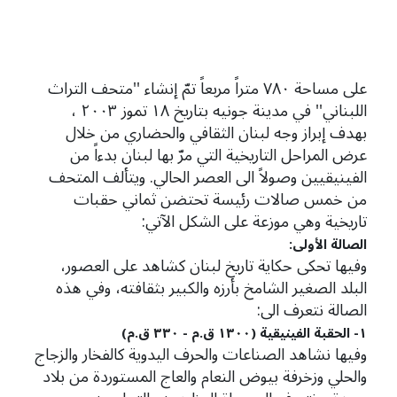
على مساحة ٧٨٠ متراً مربعاً تمّ إنشاء ''متحف التراث
اللبناني'' في مدينة جونيه بتاريخ ١٨ تموز ٢٠٠٣ ،
بهدف إبراز وجه لبنان الثقافي والحضاري من خلال
عرض المراحل التاريخية التي مرّ بها لبنان بدءاً من
الفينيقيين وصولاً الى العصر الحالي. ويتألف المتحف
من خمس صالات رئيسة تحتضن ثماني حقبات
تاريخية وهي موزعة على الشكل الآتي:
الصالة الأولى:
وفيها تحكى حكاية تاريخ لبنان كشاهد على العصور،
البلد الصغير الشامخ بأرزه والكبير بثقافته، وفي هذه
الصالة نتعرف الى:
١- الحقبة الفينيقية (١٣٠٠ ق.م - ٣٣٠ ق.م)
وفيها نشاهد الصناعات والحرف اليدوية كالفخار والزجاج
والحلي وزخرفة بيوض النعام والعاج المستوردة من بلاد