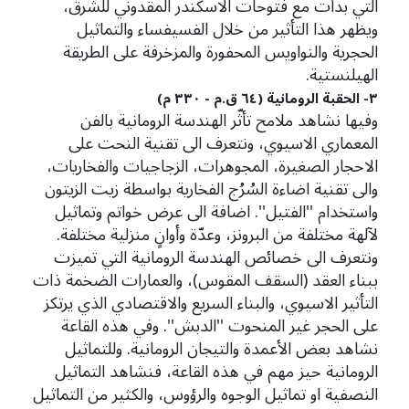
التي بدأت مع فتوحات الاسكندر المقدوني للشرق،
ويظهر هذا التأثير من خلال الفسيفساء والتماثيل
الحجرية والنواويس المحفورة والمزخرفة على الطريقة
الهيلنستية.
٣- الحقبة الرومانية (٦٤ ق.م - ٣٣٠ م)
وفيها نشاهد ملامح تأثّر الهندسة الرومانية بالفن
المعماري الاسيوي، ونتعرف الى تقنية النحت على
الاحجار الصغيرة، المجوهرات، الزجاجيات والفخاريات،
والى تقنية اضاءة السُرُج الفخارية بواسطة زيت الزيتون
واستخدام ''الفتيل''. اضافة الى عرض خواتم وتماثيل
لآلهة مختلفة من البرونز، وعدّة وأوانٍ منزلية مختلفة.
ونتعرف الى خصائص الهندسة الرومانية التي تميزت
ببناء العقد (السقف المقوس)، والعمارات الضخمة ذات
التأثير الاسيوي، والبناء السريع والاقتصادي الذي يرتكز
على الحجر غير المنحوت ''الدبش''. وفي هذه القاعة
نشاهد بعض الأعمدة والتيجان الرومانية. وللتماثيل
الرومانية حيز مهم في هذه القاعة، فنشاهد التماثيل
النصفية او تماثيل الوجوه والرؤوس، والكثير من التماثيل