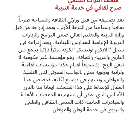
''متحف التراث اللبناني''
صرح ثقافي في خدمة التربية
بعد تصنيفه من قبل وزارتي الثقافة والسياحة صرحاً
ثقافياً وسياحياً من الدرجة الأولى، وبعد إدراجه من قبل
وزارة التربية والتعليم العالي ضمن البرامج والزيارات
التربوية الإلزامية للمدارس اللبنانية، وبعد إدراجه في
سجل ''الايكوم اونيسكو'' لكونه مركزاً تراثياً يجمع بين
التاريخ والتربية والثقافة، وهو مؤسسة غير حكومية لا
تبغي الربح، وتشجيعاً لقيام هكذا مؤسسات ثقافية
وتراثية وتربوية تعنى بالجانب المعرفي لدى التلميذ
والمواطن، وتسهم في توسيع آفاقه، نخصص هذا
المقال للإضاءة على هذا المتحف. ايماناً منا بالدور
الأساس الذي يمكن أن تسهم به الجمعيات الأهلية
والمبادرات الخاصة ذات المنحى الثقافي والعلمي
والتربوي في خدمة الوطن والمواطن.