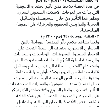
٢- الحقبة الهيلنستية (٣٣٠ ق.م - ٦٤ ق.م)
في هذه الحقبة نلاحظ مدى تأثير الحضارة الاغريقية
التي بدأت مع فتوحات الاسكندر المقدوني للشرق،
ويظهر هذا التأثير من خلال الفسيفساء والتماثيل
الحجرية والنواويس المحفورة والمزخرفة على الطريقة
الهيلنستية.
٣- الحقبة الرومانية (٦٤ ق.م - ٣٣٠ م)
وفيها نشاهد ملامح تأثّر الهندسة الرومانية بالفن
المعماري الاسيوي، ونتعرف الى تقنية النحت على
الاحجار الصغيرة، المجوهرات، الزجاجيات والفخاريات،
والى تقنية اضاءة السُرُج الفخارية بواسطة زيت الزيتون
واستخدام ''الفتيل''. اضافة الى عرض خواتم وتماثيل
لآلهة مختلفة من البرونز، وعدّة وأوانٍ منزلية مختلفة.
ونتعرف الى خصائص الهندسة الرومانية التي تميزت
ببناء العقد (السقف المقوس)، والعمارات الضخمة ذات
التأثير الاسيوي، والبناء السريع والاقتصادي الذي يرتكز
على الحجر غير المنحوت ''الدبش''. وفي هذه القاعة
نشاهد بعض الأعمدة والتيجان الرومانية. وللتماثيل