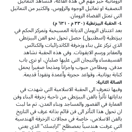
الرومانية حيز مهم في هذه القاعة، فنشاهد التماثيل
النصفية او تماثيل الوجوه والرؤوس، والكثير من التماثيل
التي تمثل القضاة الرومان.
٤- الحقبة البيزنطية (٣٣٠ م - ٦٣١ م)
بعد اعتناق الرومان الديانة المسيحية وتمركز الحكم في
بيزنطية (اسطنبول) حصل تحول نحو الفن البيزنطي
الذي تركز على بناء وزخرفة الكاتدرائيات والكنائس
والمقابر ورسم الايقونات. وفي هذه الحقبة نشاهد
الفسيفساء والتيجان التي عليها صلبان، او نرى باب
مدفن، ومطاحن حبوب واجراناً ومذبحاً صغيراً يحمل
كتابة يونانية، وقواعد حجرية وأعمدة ونقوداً قديمة.
الصالة الثانية:
وفيها نتعرف الى الحقبة الاسلامية التي شهدت في
بداياتها تأثراً بالفن البيزنطي من ناحية زخرفة البناء وفن
العمارة في القصور والمساجد وبناء المدن، تم ما لبث
ان تحول هذا التأثر الى فن قائم بذاته عرف في التاريخ
بالفن الاسلامي، خاصة في مجالات الزخرفة الهندسية
التي عرفت هندسياً بمصطلح ''ارابسك'' الذي يعني