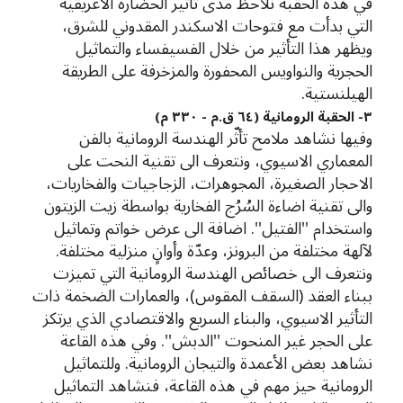
في هذه الحقبة نلاحظ مدى تأثير الحضارة الاغريقية
التي بدأت مع فتوحات الاسكندر المقدوني للشرق،
ويظهر هذا التأثير من خلال الفسيفساء والتماثيل
الحجرية والنواويس المحفورة والمزخرفة على الطريقة
الهيلنستية.
٣- الحقبة الرومانية (٦٤ ق.م - ٣٣٠ م)
وفيها نشاهد ملامح تأثّر الهندسة الرومانية بالفن
المعماري الاسيوي، ونتعرف الى تقنية النحت على
الاحجار الصغيرة، المجوهرات، الزجاجيات والفخاريات،
والى تقنية اضاءة السُرُج الفخارية بواسطة زيت الزيتون
واستخدام ''الفتيل''. اضافة الى عرض خواتم وتماثيل
لآلهة مختلفة من البرونز، وعدّة وأوانٍ منزلية مختلفة.
ونتعرف الى خصائص الهندسة الرومانية التي تميزت
ببناء العقد (السقف المقوس)، والعمارات الضخمة ذات
التأثير الاسيوي، والبناء السريع والاقتصادي الذي يرتكز
على الحجر غير المنحوت ''الدبش''. وفي هذه القاعة
نشاهد بعض الأعمدة والتيجان الرومانية. وللتماثيل
الرومانية حيز مهم في هذه القاعة، فنشاهد التماثيل