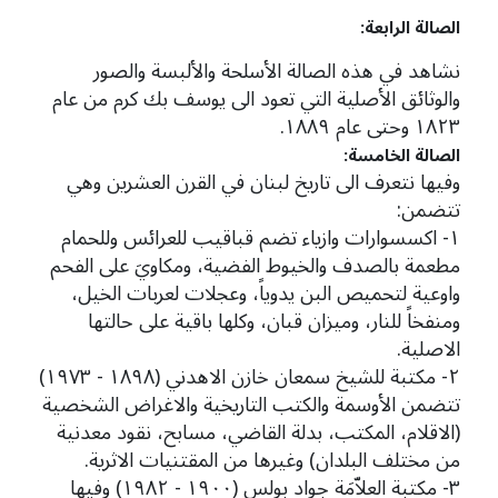
الصالة الرابعة:
نشاهد في هذه الصالة الأسلحة والألبسة والصور
والوثائق الأصلية التي تعود الى يوسف بك كرم من عام
١٨٢٣ وحتى عام ١٨٨٩.
الصالة الخامسة:
وفيها نتعرف الى تاريخ لبنان في القرن العشرين وهي
تتضمن:
١- اكسسوارات وازياء تضم قباقيب للعرائس وللحمام
مطعمة بالصدف والخيوط الفضية، ومكاويَ على الفحم
واوعية لتحميص البن يدوياً، وعجلات لعربات الخيل،
ومنفخاً للنار، وميزان قبان، وكلها باقية على حالتها
الاصلية.
٢- مكتبة للشيخ سمعان خازن الاهدني (١٨٩٨ - ١٩٧٣)
تتضمن الأوسمة والكتب التاريخية والاغراض الشخصية
(الاقلام، المكتب، بدلة القاضي، مسابح، نقود معدنية
من مختلف البلدان) وغيرها من المقتنيات الاثرية.
٣- مكتبة العلاّمَة جواد بولس (١٩٠٠ - ١٩٨٢) وفيها