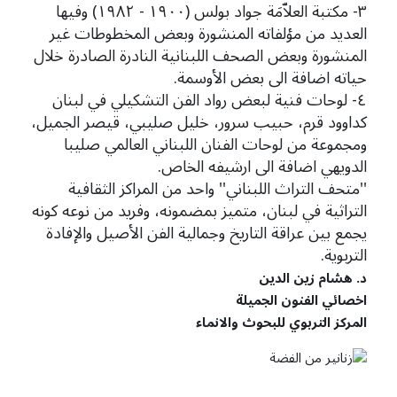
٣- مكتبة العلاّمَة جواد بولس (١٩٠٠ - ١٩٨٢) وفيها
العديد من مؤلفاته المنشورة وبعض المخطوطات غير
المنشورة وبعض الصحف اللبنانية النادرة الصادرة خلال
حياته اضافة الى بعض الأوسمة.
٤- لوحات فنية لبعض رواد الفن التشكيلي في لبنان
كداوود قرم، حبيب سرور، خليل صليبي، قيصر الجميل،
ومجموعة من لوحات الفنان اللبناني العالمي صليبا
الدويهي اضافة الى ارشيفه الخاص.
''متحف التراث اللبناني'' واحد من المراكز الثقافية
التراثية في لبنان، متميز بمضمونه، وفريد من نوعه كونه
يجمع بين عراقة التاريخ وجمالية الفن الأصيل والإفادة
التربوية.
د. هشام زين الدين
اخصائي الفنون الجميلة
المركز التربوي للبحوث والانماء