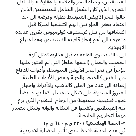
الفينيقيين، وحياة البحر والملاحة والمقايضة والتبادل
التجاري الذي كان الشغل الشاغل للفينيقيين الذين
جالوا البحر الابيض المتوسط بطوله وعرضه الى حد
اعتقاد بعض المؤرخين انهم اكتشفوا اميركا قبل
اكتشافها من قبل كريستوف كولومبوس بقرون عديدة.
ونتعرف الى أهم إنجاز قام به الفينيقيون وهو اختراع
الابجدية.
الى ذلك تحتوي القاعة تماثيل فخارية تمثل آلهة
الخصب والجمال (اسمها بعلط) التي تم العثور عليها
مؤخراً في قعر البحر الأبيض المتوسط، وأدوات للدفاع
عن النفس كالخنجر والحربة وبعض الأدوات الطبية،
إضافة الى عدد من الحلى كالذهب والأقراط واحجار
الفيروز المنحوتة على شكل خنفساء، كما يوجد ايضاً
عقود فينيقية مصنوعة من الزجاج المنفوخ الذي برع
فيه الفينيقيون وتفننوا في اشكاله والوانه وشكل مصدراً
مهماً لتجارتهم الخارجية.
٢- الحقبة الهيلنستية (٣٣٠ ق.م - ٦٤ ق.م)
في هذه الحقبة نلاحظ مدى تأثير الحضارة الاغريقية