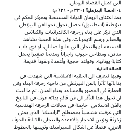
التي تمثل القضاة الرومان.
٤- الحقبة البيزنطية (٣٣٠ م - ٦٣١ م)
بعد اعتناق الرومان الديانة المسيحية وتمركز الحكم في
بيزنطية (اسطنبول) حصل تحول نحو الفن البيزنطي
الذي تركز على بناء وزخرفة الكاتدرائيات والكنائس
والمقابر ورسم الايقونات. وفي هذه الحقبة نشاهد
الفسيفساء والتيجان التي عليها صلبان، او نرى باب
مدفن، ومطاحن حبوب واجراناً ومذبحاً صغيراً يحمل
كتابة يونانية، وقواعد حجرية وأعمدة ونقوداً قديمة.
الصالة الثانية:
وفيها نتعرف الى الحقبة الاسلامية التي شهدت في
بداياتها تأثراً بالفن البيزنطي من ناحية زخرفة البناء وفن
العمارة في القصور والمساجد وبناء المدن، تم ما لبث
ان تحول هذا التأثر الى فن قائم بذاته عرف في التاريخ
بالفن الاسلامي، خاصة في مجالات الزخرفة الهندسية
التي عرفت هندسياً بمصطلح ''ارابسك'' الذي يعني
زخرفة وتزيين الاحجار والاعمدة والتيجان بالكتابة بالحرف
العربي، فضلاً عن اشكال السيراميك وتزيينها بالخطوط