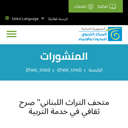
مكتبة
منصات
(ترجمة تلقائية)
المنشورات
Breadcrumb
الرئيسية
{{field_title}}
{{field_title}}
متحف التراث اللبناني'' صرح
ثقافي في خدمة التربية