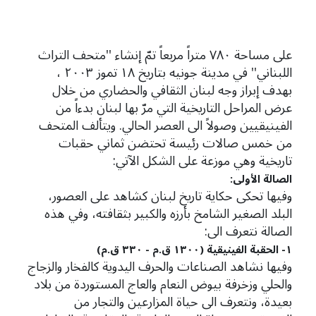
على مساحة ٧٨٠ متراً مربعاً تمّ إنشاء ''متحف التراث
اللبناني'' في مدينة جونيه بتاريخ ١٨ تموز ٢٠٠٣ ،
بهدف إبراز وجه لبنان الثقافي والحضاري من خلال
عرض المراحل التاريخية التي مرّ بها لبنان بدءاً من
الفينيقيين وصولاً الى العصر الحالي. ويتألف المتحف
من خمس صالات رئيسة تحتضن ثماني حقبات
تاريخية وهي موزعة على الشكل الآتي:
الصالة الأولى:
وفيها تحكى حكاية تاريخ لبنان كشاهد على العصور،
البلد الصغير الشامخ بأرزه والكبير بثقافته، وفي هذه
الصالة نتعرف الى:
١- الحقبة الفينيقية (١٣٠٠ ق.م - ٣٣٠ ق.م)
وفيها نشاهد الصناعات والحرف اليدوية كالفخار والزجاج
والحلي وزخرفة بيوض النعام والعاج المستوردة من بلاد
بعيدة، ونتعرف الى حياة المزارعين والتجار من