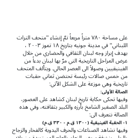
على مساحة ٧٨٠ متراً مربعاً تمّ إنشاء ''متحف التراث
اللبناني'' في مدينة جونيه بتاريخ ١٨ تموز ٢٠٠٣ ،
بهدف إبراز وجه لبنان الثقافي والحضاري من خلال
عرض المراحل التاريخية التي مرّ بها لبنان بدءاً من
الفينيقيين وصولاً الى العصر الحالي. ويتألف المتحف
من خمس صالات رئيسة تحتضن ثماني حقبات
تاريخية وهي موزعة على الشكل الآتي:
الصالة الأولى:
وفيها تحكى حكاية تاريخ لبنان كشاهد على العصور،
البلد الصغير الشامخ بأرزه والكبير بثقافته، وفي هذه
الصالة نتعرف الى:
١- الحقبة الفينيقية (١٣٠٠ ق.م - ٣٣٠ ق.م)
وفيها نشاهد الصناعات والحرف اليدوية كالفخار والزجاج
والحلي وزخرفة بيوض النعام والعاج المستوردة من بلاد