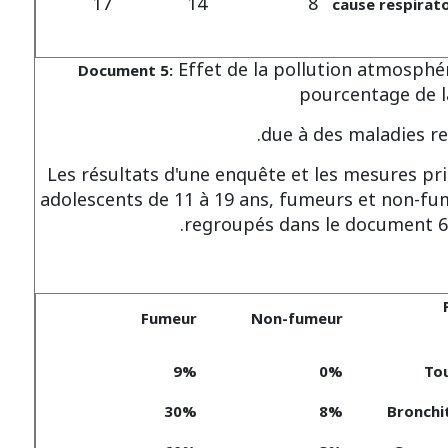
17
14
8
cause respirat
Effet de la pollution atmosphér
Document 5:
pourcentage de l
due à des maladies re
Les résultats d'une enquête et les mesures pri
adolescents de 11 à 19 ans, fumeurs et non-fu
regroupés dans le document 6 
Fumeur
Non-fumeur
9%
0%
To
30%
8%
Bronchi