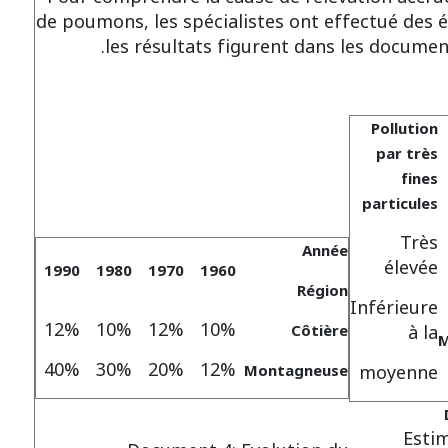
de poumons, les spécialistes ont effectué des 
les résultats figurent dans les documen
Pollution
par très
fines
particules
Très
Année
élevée
1990
1980
1970
1960
Région
Inférieure
12%
10%
12%
10%
à la
Côtière
M
40%
30%
20%
12%
moyenne
Montagneuse
Estim