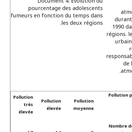
Document 4: Evolution du
pourcentage des adolescents
atm
fumeurs en fonction du temps dans
durant
les deux régions.
1990 da
régions. 
urbain 
r
responsab
de 
atm
Pollution 
Pollution
Pollution
Pollution
très
élevée
moyenne
élevée
Nombre de