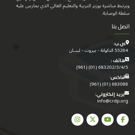
ويرتبط مباشرة بوزير التربية والتعليم العالي الذي يمارس عليه
سلطة الوصاية.
اتصل بنا
ص.ب:
55264 الدكوانة - بيروت - لبنــان
هاتف :
683202/3/4/5 (01) (961)
فاكس:
683088 (01) (961)
بريد إلكتروني:
info@crdp.org