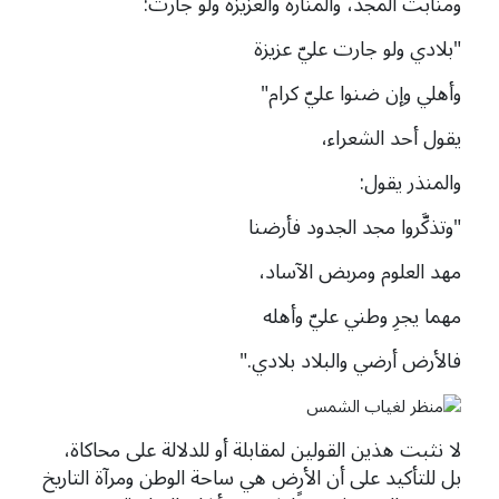
ومنابت المجد، والمنارة والعزيزة ولو جارت:
"بلادي ولو جارت عليّ عزيزة
وأهلي وإن ضنوا عليّ كرام"
يقول أحد الشعراء،
والمنذر يقول:
"وتذكَّروا مجد الجدود فأرضنا
مهد العلوم ومربض الآساد،
مهما يجرِ وطني عليّ وأهله
فالأرض أرضي والبلاد بلادي."
لا نثبت هذين القولين لمقابلة أو للدلالة على محاكاة،
بل للتأكيد على أن الأرض هي ساحة الوطن ومرآة التاريخ