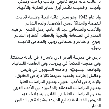
د. غالب غانم مرجع قانوني، وكاتب وباحث ومفكّر،
وأديب، وخطيب تصَّدر أبرز المنابر الفكرية والأدبية.
ولد عام 1943 وهو سليل عائلة ادبية وعلمية قدمت
للنهضة والحداثة بعض اعلامهما. والده الشاعر
والأديب
والصحافي عبد لله غانم، زميل الشيخ ابراهيم
المنذر في الصحافة والتربية والخطابة. أشقاؤه الشاعر
جورج، والشاعر والصحافي روبير، والمحامي الاديب
رفيق.
درس في مدرسة الفرير (دي لاسال) في بلدته بسكنتا،
وفي مدرسة الحكمة في بيروت، وفي الجامعة اللبنانية،
والجامعة اليسوعيّة، وجامعة السوربون في باريس.
وحصّل إجازات جامعية عديدة: كالإجازة في الحقوق،
والإجازة في الأدب العربي، ودبلوم الدراسات العليا
ودبلوم الدراسات المعمقة والدكتوراه في الأدب العربي،
ودبلوم الدراسات العليا في القانون وشهادة معهد
الدروس القضائية (طليع الدورة) وشهادة في القانون
المقارن.