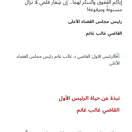
إياكم العَقوق والتنكُّر لهما... إن شِفار قلَمي لا تزالُ
مسنونةً ومرفوعة!
رئيس
مجلس
القضاء
الأعلى
القاضي
غالب
غانم
نبذة عن حياة الرئيس الأول
القاضي غالب غانم