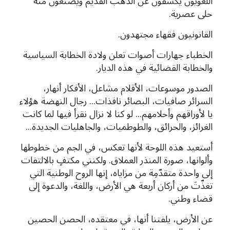
اللغويون يكشفون عن الذهب القديم ويصنعون منه
حلى عصرية.
القانونيون فقهاء مجتهدون.
الخطباء جهارات أصوات تعلن ولادة الخطابة السياسية
والخطابة القضائية في هذه الديار.
الصدور موسوعات، الأقلام مشاعل، الأفكار أنهار،
السرائر صافيات، البصائر نافذات... رجال النهضة هؤلاء
يا لأوراقهم وأحلامهم... لو كنا لا نزال نقرأ فيها لما كانت
الغرائز، والحرائق، والطوطميات، والجاهليات الجديدة...
أستعيد هذه اللوحة لأنها تعكس، في الجم من خطوطها
وألوانها، صورة المنذر العملاق. ولكنني مكتفٍ بالالتفات
إلى واحدة متقدّمِة من مزاياه، إنها الروح الوطنية التي
تغذّتَ من أركان أربعة هي الأرض، واللغة، والدعوة إلى
قضاء وطني.
عن الأرض، يلفتنا أنها، في معتقده، الحصن الحصين