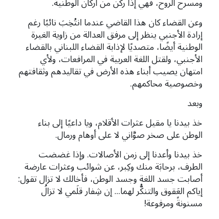
ومسرح الروح، فهي إذًا ركن من أركان الوطنية.
وعن القضاء كان هذا القاضي عندما انتُخِبَ نائبًا رغم
إرادة الأجنبي ينظر إلى مرفق العدالة من زاوية الغيرة
الوطنية أيضًا، متصديًا لإذابة القضاء اللبناني بالقضاء
الأجنبي، ولقتل اللغة العربية في المرافعات، ولأي
امتهان يصيب أبناء هذه الأرض في تقاليدهم وثقافتهم
وخصوصية
محاكمهم.
وبعد
خذ بيدنا يا مقيل عثرات الأقلام، ويا داعيًا إلى بناء
الوطن على صخر صوَّاني لا على أوهام ورمال.
خذ بيدنا وأعدنا إلى زمن الأصالات. وإذا غضضت
الطرف، برحابَة منك وكِبر، عن شوائب وعثرات عارضة
أصابت جسد اللغة وجسد الوطن، فأخالك لا تزال تقول:
إياكم العَقوق والتنكُّر لهما... إن شِفار قلَمي لا تزالُ
مسنونةً ومرفوعة!