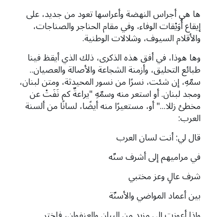
ها هي أجراس النهضة وأعراسها تعود من جديد، على
إيقاع أُوَيْقات الوفاء، وفي مقام الحناجر والصناجات،
والأقلام السيوف، وشلالات الوطنية.
وها هوذا، في أفق هذه الذكرى، ذلك الذي أيقظ فينا
طبائع التحليق، وأزمنة الشجاعة والأصالة والعصيان..
سمّهِ، إن شئت، نسرًا من نسور المحيدثة، ومتن لبنان،
ومجد لبنان. أو استعر منه وسمّهِ "يراعةٌ كم نَفَتْ عن
مخطئ زللا..." أو، مستعيرًا منه أيضًا، لسانًا من ألسنة
العرب:
قال لي: أنت لسان العرب
في مراميهم إلى أشرف سنّه
شرف عالٍ وعز مختبي
بين أعماد المواضي والأسنّة
وإذا أعوزت إلى مزيد من البيان والعنفوان، فاختر