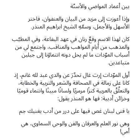
بين أعماد المواضي والأسنّة
وإذا أعوزت إلى مزيد من البيان والعنفوان، فاختر
الأسهل والأجمل، وسمّهِ الشيخ ابراهيم المنذر.
كان لهذا الاسم وقعٌ رنان في عهد اليفاعة، وفي المطيّب
والمذهب من أيام المواهب والمناقب، واجتمع لي من
أسباب الموّدات ما لم يحل دونه انتماؤنا إلى جيلين
متباعدين.
أول الموّدات إرث غال تحدّرَ عن والدي عبد لله غانم، إذ
كانا على زمالة في الصحافة والشعر والتربية والخطابة،
والتعلّقُ بالعربية كنزًا مرمريًا ولسانًا مبينًا وانتماء قوميًا
وخزائن أدبية: فها هو المنذر يقول:
يا فتى لبنان غص فيها على درر من أدب يغنيك جم
وهي نور العلم والعرفان والفن والوحي السماوي، هي
أمي!