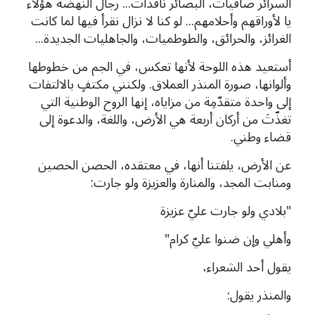
السرائر صافيات، البصائر نافذات... رجال النهضة هؤلاء
يا لأوراقهم وأحلامهم... لو كنا لا نزال نقرأ فيها لما كانت
الغرائز، والحرائق، والطوطميات، والجاهليات الجديدة...
أستعيد هذه اللوحة لأنها تعكس، في الجم من خطوطها
وألوانها، صورة المنذر العملاق. ولكنني مكتفٍ بالالتفات
إلى واحدة متقدّمِة من مزاياه، إنها الروح الوطنية التي
تغذّتَ من أركان أربعة هي الأرض، واللغة، والدعوة إلى
قضاء وطني.
عن الأرض، يلفتنا أنها، في معتقده، الحصن الحصين
ومنابت المجد، والمنارة والعزيزة ولو جارت:
"بلادي ولو جارت عليّ عزيزة
وأهلي وإن ضنوا عليّ كرام"
يقول أحد الشعراء،
والمنذر يقول: