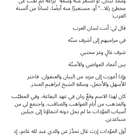
ومجد لبنان. أو استعر منه وسمّهِ "يراعةٌ كم نَفَتْ عن
مخطئ زللا..." أو، مستعيرًا منه أيضًا، لسانًا من ألسنة
العرب:
قال لي: أنت لسان العرب
في مراميهم إلى أشرف سنّه
شرف عالٍ وعز مختبي
بين أعماد المواضي والأسنّة
وإذا أعوزت إلى مزيد من البيان والعنفوان، فاختر
الأسهل والأجمل، وسمّهِ الشيخ ابراهيم المنذر.
كان لهذا الاسم وقعٌ رنان في عهد اليفاعة، وفي المطيّب
والمذهب من أيام المواهب والمناقب، واجتمع لي من
أسباب الموّدات ما لم يحل دونه انتماؤنا إلى جيلين
متباعدين.
أول الموّدات إرث غال تحدّرَ عن والدي عبد لله غانم، إذ