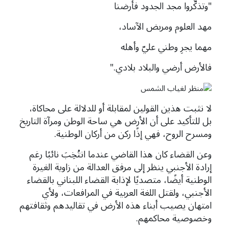
"وتذكَّروا مجد الجدود فأرضنا
مهد العلوم ومربض الآساد،
مهما يجرِ وطني عليّ وأهله
فالأرض أرضي والبلاد بلادي."
لا نثبت هذين القولين لمقابلة أو للدلالة على محاكاة،
بل للتأكيد على أن الأرض هي ساحة الوطن ومرآة التاريخ
ومسرح الروح، فهي إذًا ركن من أركان الوطنية.
وعن القضاء كان هذا القاضي عندما انتُخِبَ نائبًا رغم
إرادة الأجنبي ينظر إلى مرفق العدالة من زاوية الغيرة
الوطنية أيضًا، متصديًا لإذابة القضاء اللبناني بالقضاء
الأجنبي، ولقتل اللغة العربية في المرافعات، ولأي
امتهان يصيب أبناء هذه الأرض في تقاليدهم وثقافتهم
وخصوصية
محاكمهم.