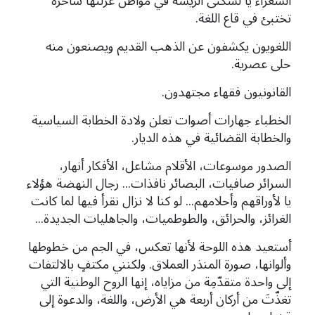
الشعراء يا لسكنى الريشة في مواطنَ غزلتها ساحرة
تختبئ في قاع اللغة.
اللغويون يكشفون عن الذهب القديم ويصنعون منه
حلى عصرية.
القانونيون فقهاء مجتهدون.
الخطباء جهارات أصوات تعلن ولادة الخطابة السياسية
والخطابة القضائية في هذه الديار.
الصدور موسوعات، الأقلام مشاعل، الأفكار أنهار،
السرائر صافيات، البصائر نافذات... رجال النهضة هؤلاء
يا لأوراقهم وأحلامهم... لو كنا لا نزال نقرأ فيها لما كانت
الغرائز، والحرائق، والطوطميات، والجاهليات الجديدة...
أستعيد هذه اللوحة لأنها تعكس، في الجم من خطوطها
وألوانها، صورة المنذر العملاق. ولكنني مكتفٍ بالالتفات
إلى واحدة متقدّمِة من مزاياه، إنها الروح الوطنية التي
تغذّتَ من أركان أربعة هي الأرض، واللغة، والدعوة إلى