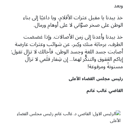
وبعد
خذ بيدنا يا مقيل عثرات الأقلام، ويا داعيًا إلى بناء
الوطن على صخر صوَّاني لا على أوهام ورمال.
خذ بيدنا وأعدنا إلى زمن الأصالات. وإذا غضضت
الطرف، برحابَة منك وكِبر، عن شوائب وعثرات عارضة
أصابت جسد اللغة وجسد الوطن، فأخالك لا تزال تقول:
إياكم العَقوق والتنكُّر لهما... إن شِفار قلَمي لا تزالُ
مسنونةً ومرفوعة!
رئيس
مجلس
القضاء
الأعلى
القاضي
غالب
غانم