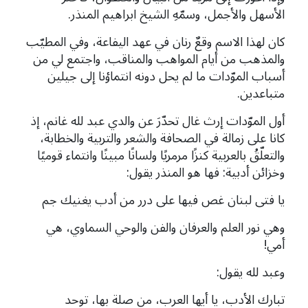
الأسهل والأجمل، وسمّهِ الشيخ ابراهيم المنذر.
كان لهذا الاسم وقعٌ رنان في عهد اليفاعة، وفي المطيّب
والمذهب من أيام المواهب والمناقب، واجتمع لي من
أسباب الموّدات ما لم يحل دونه انتماؤنا إلى جيلين
متباعدين.
أول الموّدات إرث غال تحدّرَ عن والدي عبد لله غانم، إذ
كانا على زمالة في الصحافة والشعر والتربية والخطابة،
والتعلّقُ بالعربية كنزًا مرمريًا ولسانًا مبينًا وانتماء قوميًا
وخزائن أدبية: فها هو المنذر يقول:
يا فتى لبنان غص فيها على درر من أدب يغنيك جم
وهي نور العلم والعرفان والفن والوحي السماوي، هي
أمي!
وعبد لله يقول:
تبارك الأدب، يا أيها العرب، من صلة بها، توحد