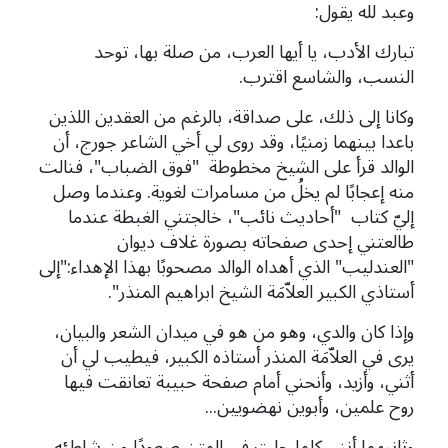
وعبد لله يقول:
تبارك الأدب، يا أيها العرب، من صلة بها، توحد
النسب، والشاسع اقترب.
وكانا إلى ذلك، على صداقة، بالرغم من العقدين اللذين
باعدا بينهما زمنيًا، وقد روى لي أخي الشاعر جورج، أن
الوالد قرأ على الشيخ مخطوطة "فوق الضباب"، فنالت
منه إعجابًا لم يخلُ من مسامرات لغوية. وعندما
وصل
إليّ كتاب "أحاديث نائب"، خالجتني الغبطة عندما
طالعتني إحدى صفحاته بصورة غلاف ديوان
"العندليب" الذي أهداه الوالد مصحوبًا بهذا الإهداء:"إلى
أستاذي الكبير العلاّمَة الشيخ ابراهيم المنذر".
وإذا كان والدي، وهو من هو في ميدان الشعر والبيان،
يرى في العلاّمَة المنذر أستاذه الكبير، فيطيب لي أن
أثني، وأزيد، وأنحني أمام صفحة حبيبة تعانقت فيها
روح علمين، وأبوين نهضويين...
وثانيهما أنني كلما جلت في المتن صعودًا من شاطئه