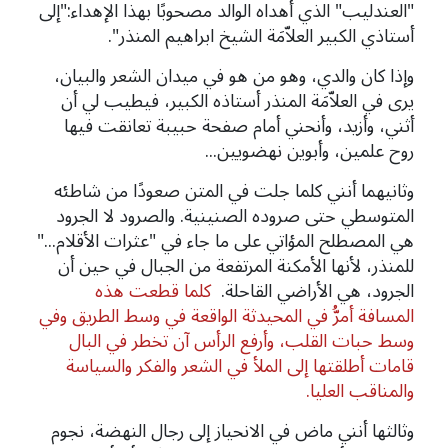
"العندليب" الذي أهداه الوالد مصحوبًا بهذا الإهداء:"إلى
أستاذي الكبير العلاّمَة الشيخ ابراهيم المنذر".
وإذا كان والدي، وهو من هو في ميدان الشعر والبيان،
يرى في العلاّمَة المنذر أستاذه الكبير، فيطيب لي أن
أثني، وأزيد، وأنحني أمام صفحة حبيبة تعانقت فيها
روح علمين، وأبوين نهضويين...
وثانيهما أنني كلما جلت في المتن صعودًا من شاطئه
المتوسطي حتى صروده الصنينية. والصرود لا الجرود
هي المصطلح المؤاتي على ما جاء في "
عثرات الأقلام..."
للمنذر، لأنها الأمكنة المرتفعة من الجبال في حين أن
الجرود، هي الأراضي القاحلة.
كلما قطعت هذه
المسافة أمرُّ في المحيدثة الواقعة في وسط الطريق وفي
وسط حبات القلب، وأرفع الرأس آن تخطر في البال
قامات أطلقتها إلى الملأ في الشعر والفكر والسياسة
والمناقب العليا.
وثالثها أنني ماض في الانحياز إلى رجال النهضة، نجوم