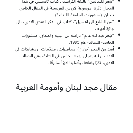
"شِعر اللبنانيين" باللغة الفرنسية، كتاب تأسيسي في هذا
المجال ذَكَرته موسوعة لاروس الفرنسية في المقال الخاص
بلبنان (منشورات الجامعة اللبنانية).
"من الشائع الى الاصيل"، كتاب في الفكر النقدي الادبي، نال
جائزة أدبية .
"شِعر عبد لله غانم" دراسة في البنية والمحاور، منشورات
الجامعة اللبنانية عام 1995.
أبعَد من المنبر (جزءان): محاضرات، مقدّمَات، ومشاركات في
الادب، وفيه يتجلى نهجه الخاص في الكتابة، وفي الخطاب
الادبي، فكرًا وثقافة، وأسلوبا ادبيًاً مشرقًا .
مقال مجد لبنان وأمومة العربية