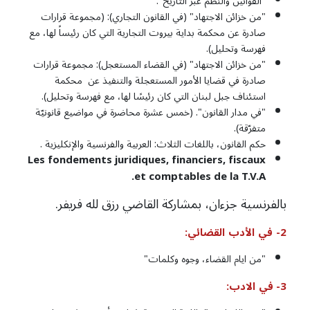
"القوانين والنظم عبر التاريخ".
"من خزائن الاجتهاد" (في القانون التجاري): (مجموعة قرارات
صادرة عن محكمة بداية بيروت التجارية التي كان رئيساً لها، مع
فهرسة وتحليل).
"من خزائن الاجتهاد" (في القضاء المستعجل): مجموعة قرارات
صادرة في قضايا الأمور المستعجلة والتنفيذ عن محكمة
استئناف جبل لبنان التي كان رئيسًا لها، مع فهرسة وتحليل).
"في مدار القانون". (خمس عشرة محاضرة في مواضيع قانونيّة
متفرّقة).
حكم القانون، باللغات الثلاث: العربية والفرنسية والإنكليزية .
Les fondements juridiques, financiers, fiscaux
et comptables de la T.V.A.
بالفرنسية جزءان، بمشاركة القاضي رزق لله فريفر.
2-
في
الأدب
القضائي
:
"من ايام القضاء، وجوه وكلمات"
3- في
الادب
: