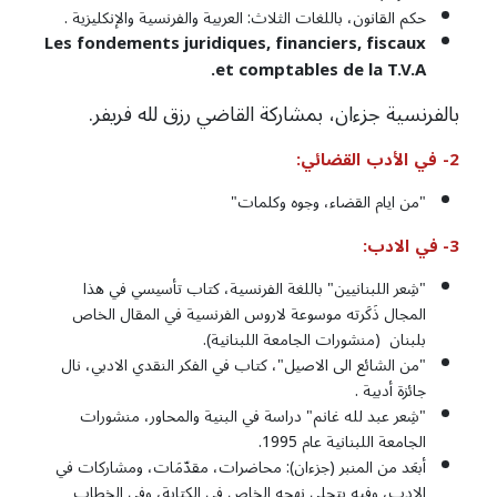
حكم القانون، باللغات الثلاث: العربية والفرنسية والإنكليزية .
Les fondements juridiques, financiers, fiscaux
et comptables de la T.V.A.
بالفرنسية جزءان، بمشاركة القاضي رزق لله فريفر.
2-
في
الأدب
القضائي
:
"من ايام القضاء، وجوه وكلمات"
3- في
الادب
:
"شِعر اللبنانيين" باللغة الفرنسية، كتاب تأسيسي في هذا
المجال ذَكَرته موسوعة لاروس الفرنسية في المقال الخاص
بلبنان (منشورات الجامعة اللبنانية).
"من الشائع الى الاصيل"، كتاب في الفكر النقدي الادبي، نال
جائزة أدبية .
"شِعر عبد لله غانم" دراسة في البنية والمحاور، منشورات
الجامعة اللبنانية عام 1995.
أبعَد من المنبر (جزءان): محاضرات، مقدّمَات، ومشاركات في
الادب، وفيه يتجلى نهجه الخاص في الكتابة، وفي الخطاب