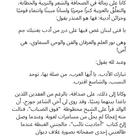
كانا على زمالة في الصحافة والشعر والتربية والخطابة،
والتعلّقُ بالعربية كنزًا مرمريًا ولسانًا مبينًا وانتماء قوميًا
وخزائن أدبية: فها هو المنذر يقول:
يا فتى لبنان غص فيها على درر من أدب يغنيك جم
وهي نور العلم والعرفان والفن والوحي السماوي، هي
أمي!
وعبد لله يقول:
تبارك الأدب، يا أيها العرب، من صلة بها، توحد
النسب، والشاسع اقترب.
وكانا إلى ذلك، على صداقة، بالرغم من العقدين اللذين
باعدا بينهما زمنيًا، وقد روى لي أخي الشاعر جورج، أن
الوالد قرأ على الشيخ مخطوطة "فوق الضباب"، فنالت
منه إعجابًا لم يخلُ من مسامرات لغوية. وعندما
وصل
إليّ كتاب "أحاديث نائب"، خالجتني الغبطة عندما
طالعتني إحدى صفحاته بصورة غلاف ديوان