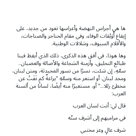
ها هي أجراس النهضة وأعراسها تعود من جديد، على
إيقاع أُوَيْقات الوفاء، وفي مقام الحناجر والصناجات،
والأقلام السيوف، وشلالات الوطنية.
وها هوذا، في أفق هذه الذكرى، ذلك الذي أيقظ فينا
طبائع التحليق، وأزمنة الشجاعة والأصالة والعصيان..
سمّهِ، إن شئت، نسرًا من نسور المحيدثة، ومتن لبنان،
ومجد لبنان. أو استعر منه وسمّهِ "يراعةٌ كم نَفَتْ عن
مخطئ زللا..." أو، مستعيرًا منه أيضًا، لسانًا من ألسنة
العرب:
قال لي: أنت لسان العرب
في مراميهم إلى أشرف سنّه
شرف عالٍ وعز مختبي