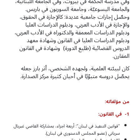
وفي مدرسة الحكمة في بيروت، وفي الجامعة اللبنانية،
والجامعة اليسوعيّة، وجامعة السوربون في باريس.
وحصّل إجازات جامعية عديدة: كالإجازة في الحقوق،
والإجازة في الأدب العربي، ودبلوم الدراسات العليا
ودبلوم الدراسات المعمقة والدكتوراه في الأدب العربي،
ودبلوم الدراسات العليا في القانون وشهادة معهد
الدروس القضائية (طليع الدورة) وشهادة في القانون
المقارن.
كان لبيئته العلمية، ولجهده الشخصي، أثر بارز جعله
يحصّل دروسه متبوّئِا في أحيان كثيرة مركز الصدارة.
من
مؤلفاته:
1-
في
القانون:
"قوانين التنفيذ في لبنان": أربعة اجزاء، بمشاركة القاضي غبريال
سرياني (عضو المجلس الدستوري في لبنان).