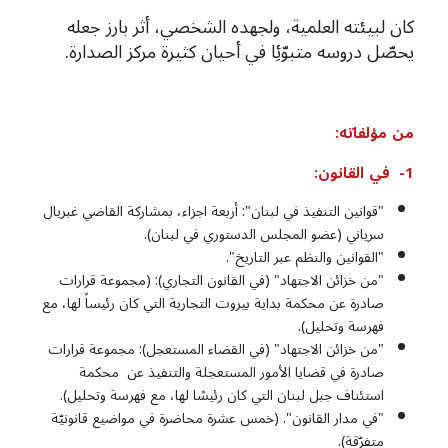
كان لبيئته العلمية، ولجهده الشخصي، أثر بارز جعله
يحصّل دروسه متبوّئِا في أحيان كثيرة مركز الصدارة.
من
مؤلفاته:
1-
في
القانون:
"قوانين التنفيذ في لبنان": أربعة اجزاء، بمشاركة القاضي غبريال
سرياني (عضو المجلس الدستوري في لبنان).
"القوانين والنظم عبر التاريخ".
"من خزائن الاجتهاد" (في القانون التجاري): (مجموعة قرارات
صادرة عن محكمة بداية بيروت التجارية التي كان رئيساً لها، مع
فهرسة وتحليل).
"من خزائن الاجتهاد" (في القضاء المستعجل): مجموعة قرارات
صادرة في قضايا الأمور المستعجلة والتنفيذ عن محكمة
استئناف جبل لبنان التي كان رئيسًا لها، مع فهرسة وتحليل).
"في مدار القانون". (خمس عشرة محاضرة في مواضيع قانونيّة
متفرّقة).