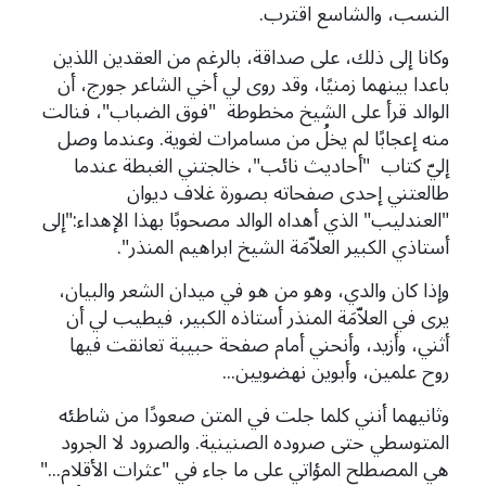
النسب، والشاسع اقترب.
وكانا إلى ذلك، على صداقة، بالرغم من العقدين اللذين
باعدا بينهما زمنيًا، وقد روى لي أخي الشاعر جورج، أن
الوالد قرأ على الشيخ مخطوطة "فوق الضباب"، فنالت
منه إعجابًا لم يخلُ من مسامرات لغوية. وعندما
وصل
إليّ كتاب "أحاديث نائب"، خالجتني الغبطة عندما
طالعتني إحدى صفحاته بصورة غلاف ديوان
"العندليب" الذي أهداه الوالد مصحوبًا بهذا الإهداء:"إلى
أستاذي الكبير العلاّمَة الشيخ ابراهيم المنذر".
وإذا كان والدي، وهو من هو في ميدان الشعر والبيان،
يرى في العلاّمَة المنذر أستاذه الكبير، فيطيب لي أن
أثني، وأزيد، وأنحني أمام صفحة حبيبة تعانقت فيها
روح علمين، وأبوين نهضويين...
وثانيهما أنني كلما جلت في المتن صعودًا من شاطئه
المتوسطي حتى صروده الصنينية. والصرود لا الجرود
هي المصطلح المؤاتي على ما جاء في "
عثرات الأقلام..."