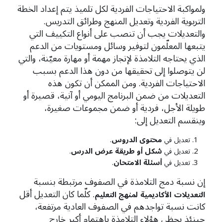
ولمواكبة الاحتياجات الفردية لكل تلميذ يتم إعداد الخطة
التربوية الفردية وتعديل المنهج وطرائق التدريس.
والتعديلات يجب أن تنصب على أنواع التكييف التي
يتبعها المعلّمون لتوفير وسائل ومستويات من الدعم
الذي يحتاجه التلامذة لإنجاز مهمة أو مهارة معيّنة، والتي
لن يتوصلوا إلى تحقيقها من دون هذا الدعم بسبب
الاحتياجات الفردية. ومن الممكن أن تكون هذه
التعديلات من ضمن البرنامج اليومي أو آنية، قصيرة أو
طويلة الأجل، فردية أو ضمن مجموعات صغيرة،
وينقسم التعديل إلى:
محتوى
الدروس
تعديل في
.
شكل
أو
طريقة عرض
الدرس
تعديل في
.
أسئلة
الامتحان
تعديل في
.
إن نسبة دمج التلامذة في الصفوف مرتبطة بنسبة
. كلّما كان التعديل أقل
التعديلات
الأكاديمية
لمنهج التعليم
كانت نسبة تواجدهم في الصفوف العادية مرتفعة،
حينئذٍ يحظى هؤلاء التلامذة باهتمام أكبر خارج