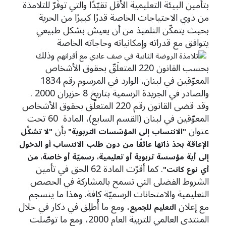
بتأمين البيئة التعليمية الأقل تقيّدًا والتي توفَرّ للتلامذة
من ذوي الاحتياجات الخاصة قدرًا كبيرًا من الحرية
بحيث يتمكّن التلميذ من أن يعيش بشكل طبيعي
يتوافق مع قدراته وإمكانياته وحاجاته الخاصة
وذلك
بحسب القانون 220 المتعلَقّ بحقوق الأشخاص
المعوّقين في لبنان، الوارد في المرسوم رقم 1834
والصادر في الجريدة الرسمية بتاريخ 8 حزيران 2000 .
وقد قضى القانون رقم 220 المتعلّق بحقوق الأشخاص
المعوّقين في لبنان (القسم السابع)، المادة 60 تحت
عنوان
بأن
"
الانتساب
إلى
المؤسّسات
التربوية"
"
لا
تشكَّل
الإعاقة
بحدَ
ذاتها
عائقًا
من
دون
طلب
الانتساب أو
الدخول
إلى
أية
مؤسسة
تربوية
أو
تعليمية،
رسميّة
أو خاصة، من
. كما أقرّت المادة 62 الحق في تأمين
أي
نوع
كانت"
الشروط الفضلى التي تسمح بالمشاركة في الحصص
التعليمية والامتحانات الرسميّة كافة. وهذا ما ينسجم
مع إعلان
، ومع ما أُطلِق في دكار في خلال
التعليم
للجميع
المنتدى العالمي للتربية العام 2000، ومع ما توصّلت