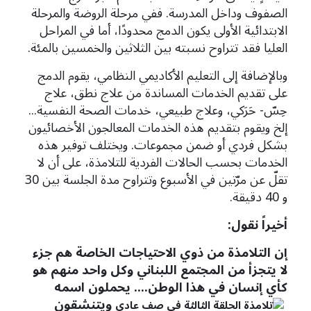
الصفوف وداخل المدرسة. ففي مرحلة الروضة والمرحلة
الابتدائية الأولى يكون الدمج محدودًا، أما في المراحل
العليا فقد تتراوح نسبته بين الثلاثين والخمسين بالمئة.
وبالإضافة إلى التعليم الأكاديمي النظامي، يقوم الدمج
على تقديم الخدمات المساندة من علاج نطق، علاج
حِسّ- حَرَكي، وعلاج طبيعي، خدمات الصحة النفسية...
إلخ ويقوم بتقديم هذه الخدمات المعالجون الأخصائيون
بشكل فردي أو ضمن مجموعات. ويختلف توفير هذه
الخدمات بحسب الحالات الفردية للتلامذة، على أن لا
تقلّ عن مرّتين في الأسبوع وتتراوح مدة الجلسة بين 30
و 40 دقيقة.
أخيراً نقول:
إن التلامذة من ذوي الاحتياجات الخاصة هم جزء
لا يتجزأ من المجتمع اللبناني وكل واحد منهم هو
كأي إنسان في هذا الوطن.... يحملون اسمه
ويتنشقون