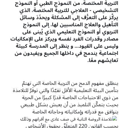
التربية المختصة، من النموذج الطبي أو النموذج
التشخيصي - العلاجي للتربية المختصة، الذي
يركَّز على التعرُّف إلى المشكلة ويحدّدَ وسائل
التأهيل والعلاج المناسبين لها، إلى النموذج
التربوي أو النموذج التعليمي الذي يُبنى على
مصادر وقدرات الفرد نفسه ويركز على الإمكانيات
وليس على القيود... و ينظر إلى المدرسة كبيئة
اجتماعية يندمج في داخلها الجميع ويفيدون من
تعايشهم معًا.
ينطلق مفهوم الدمج من التربية الخاصة التي تهتمّ
بتأمين البيئة التعليمية الأقل تقيّدًا والتي توفَرّ للتلامذة
من ذوي الاحتياجات الخاصة قدرًا كبيرًا من الحرية
بحيث يتمكّن التلميذ من أن يعيش بشكل طبيعي
يتوافق مع قدراته وإمكانياته وحاجاته الخاصة
وذلك
بحسب القانون 220 المتعلَقّ بحقوق الأشخاص