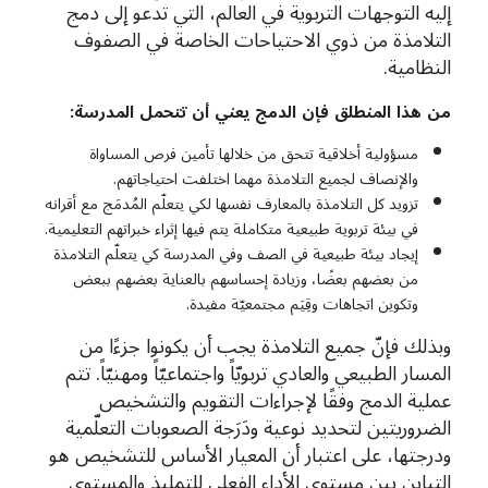
إليه التوجهات التربوية في العالم، التي تدعو إلى دمج
التلامذة من ذوي الاحتياحات الخاصة في الصفوف
النظامية.
من
هذا
المنطلق
فإن
الدمج
يعني
أن
تتحمل
المدرسة
:
مسؤولية أخلاقية تتحق من خلالها تأمين فرص المساواة
والإنصاف لجميع التلامذة مهما اختلفت احتياجاتهم.
تزويد كل التلامذة بالمعارف نفسها لكي يتعلّم المُدمَج مع أقرانه
في بيئة تربوية طبيعية متكاملة يتم فيها إثراء خبراتهم التعليمية.
إيجاد بيئة طبيعية في الصف وفي المدرسة كي يتعلّم التلامذة
من بعضهم بعضًا، وزيادة إحساسهم بالعناية بعضهم ببعض
وتكوين اتجاهات وقِيَم مجتمعيّة مفيدة.
وبذلك فإنّ جميع التلامذة يجب أن يكونوا جزءًا من
المسار الطبيعي والعادي تربويّاً واجتماعيّاً ومهنيّاً. تتم
عملية الدمج وفقًا لإجراءات التقويم والتشخيص
الضروريتين لتحديد نوعية ودَرَجة الصعوبات التعلّمية
ودرجتها، على اعتبار أن المعيار الأساس للتشخيص هو
التباين بين مستوى الأداء الفعلي للتمليذ والمستوى