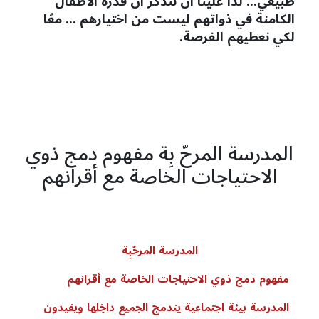
طبيعي... لذا علينا أن نتذكر أنّ قدرة الأطفال
الكامنة في ذواتهم ليست من اختيارهم ... معًا
لكي نعطيهم الفرصة.
المدرسة المرحّ بِة مفهوم دمج ذوي
الاحتياجات الخاصة مع أقرانهم
المدرسة
المرحّبِة
مفهوم
دمج
ذوي
الاحتياجات
الخاصة
مع
أقرانهم
المدرسة
بيئة
اجتماعية
يندمج
الجميع
داخِلها
ويفيدون