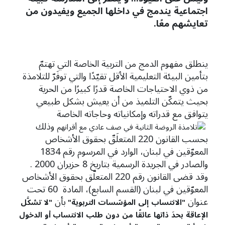
اجتماعية يندمج في داخلها الجميع ويفيدون من
تعايشهم معًا.
ينطلق مفهوم الدمج من التربية الخاصة التي تهتمّ
بتأمين البيئة التعليمية الأقل تقيّدًا والتي توفَرّ للتلامذة
من ذوي الاحتياجات الخاصة قدرًا كبيرًا من الحرية
بحيث يتمكّن التلميذ من أن يعيش بشكل طبيعي
يتوافق مع قدراته وإمكانياته وحاجاته الخاصة
وذلك
بحسب القانون 220 المتعلَقّ بحقوق الأشخاص
المعوّقين في لبنان، الوارد في المرسوم رقم 1834
والصادر في الجريدة الرسمية بتاريخ 8 حزيران 2000 .
وقد قضى القانون رقم 220 المتعلّق بحقوق الأشخاص
المعوّقين في لبنان (القسم السابع)، المادة 60 تحت
عنوان
بأن
"
الانتساب
إلى
المؤسّسات
التربوية"
"
لا
تشكَّل
الإعاقة
بحدَ
ذاتها
عائقًا
من
دون
طلب
الانتساب أو
الدخول