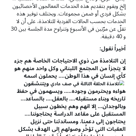
إلخ ويقوم بتقديم هذه الخدمات المعالجون الأخصائيون
بشكل فردي أو ضمن مجموعات. ويختلف توفير هذه
الخدمات بحسب الحالات الفردية للتلامذة، على أن لا
تقلّ عن مرّتين في الأسبوع وتتراوح مدة الجلسة بين 30
و 40 دقيقة.
أخيراً نقول:
إن التلامذة من ذوي الاحتياجات الخاصة هم جزء
لا يتجزأ من المجتمع اللبناني وكل واحد منهم هو
كأي إنسان في هذا الوطن.... يحملون اسمه
ويتنشقون
هواءه ويحترمون وجوده..... ويسهمون في حفظ
تاريخه وبناء مستقبله.... بالعقل.... بالساعد...
وبالوجدان... إلا انهم وهم يخطون سبيل
المستقبل على مقاعد الدراسة يحتاجوننا....
يحتاجون إلى دعمنا، ومساندتنا حتى نزيل
العقبات التي تؤخَّر وصولهم إلى الهدف بشكل