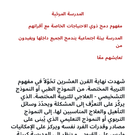
المدرسة
المرحّبِة
مفهوم
دمج
ذوي
الاحتياجات
الخاصة
مع
أقرانهم
المدرسة
بيئة
اجتماعية
يندمج
الجميع
داخِلها
ويفيدون
من
تعايشهم
معًا
شهدت نهاية القرن العشرين تحّوُلاً في مفهوم
التربية المختصة، من النموذج الطبي أو النموذج
التشخيصي - العلاجي للتربية المختصة، الذي
يركَّز على التعرُّف إلى المشكلة ويحدّدَ وسائل
التأهيل والعلاج المناسبين لها، إلى النموذج
التربوي أو النموذج التعليمي الذي يُبنى على
مصادر وقدرات الفرد نفسه ويركز على الإمكانيات
وليس على القيود... و ينظر إلى المدرسة كبيئة