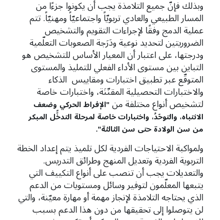
وبذلك فإنّ جميع التلامذة يجب أن يكونوا جزءًا من
المسار الطبيعي والعادي تربويّاً واجتماعيّاً ومهنيّاً. تتم
عملية الدمج وفقًا لإجراءات التقويم والتشخيص
الضروريتين لتحديد نوعية ودَرَجة الصعوبات التعلّمية
ودرجتها، على اعتبار أن المعيار الأساس للتشخيص هو
التباين بين مستوى الأداء الفعلي للتمليذ والمستوى
المتوقّع عبر تطبيق اختبارات ومقاييس الذكاء
والاختبارات التحصيلية المقنّنَة، واختبارات خاصة
لتشخيص أنواع مختلفة من
"
الإفراط
الحركي
وضعف
الانتباه،
والتوحّدُ،
واختبارات خاصة
لمرحلة
التدخًّل
المبكر
من
سن
الولادة
حتى
سن الثالثة"
.
ولمواكبة الاحتياجات الفردية لكل تلميذ يتم إعداد الخطة
التربوية الفردية وتعديل المنهج وطرائق التدريس.
والتعديلات يجب أن تنصب على أنواع التكييف التي
يتبعها المعلّمون لتوفير وسائل ومستويات من الدعم
الذي يحتاجه التلامذة لإنجاز مهمة أو مهارة معيّنة، والتي
لن يتوصلوا إلى تحقيقها من دون هذا الدعم بسبب