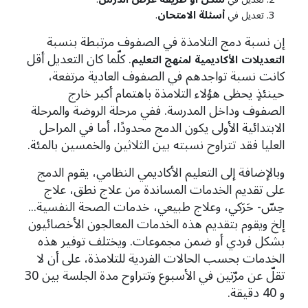
أسئلة
الامتحان
تعديل في
.
إن نسبة دمج التلامذة في الصفوف مرتبطة بنسبة
. كلّما كان التعديل أقل
التعديلات
الأكاديمية
لمنهج التعليم
كانت نسبة تواجدهم في الصفوف العادية مرتفعة،
حينئذٍ يحظى هؤلاء التلامذة باهتمام أكبر خارج
الصفوف وداخل المدرسة. ففي مرحلة الروضة والمرحلة
الابتدائية الأولى يكون الدمج محدودًا، أما في المراحل
العليا فقد تتراوح نسبته بين الثلاثين والخمسين بالمئة.
وبالإضافة إلى التعليم الأكاديمي النظامي، يقوم الدمج
على تقديم الخدمات المساندة من علاج نطق، علاج
حِسّ- حَرَكي، وعلاج طبيعي، خدمات الصحة النفسية...
إلخ ويقوم بتقديم هذه الخدمات المعالجون الأخصائيون
بشكل فردي أو ضمن مجموعات. ويختلف توفير هذه
الخدمات بحسب الحالات الفردية للتلامذة، على أن لا
تقلّ عن مرّتين في الأسبوع وتتراوح مدة الجلسة بين 30
و 40 دقيقة.