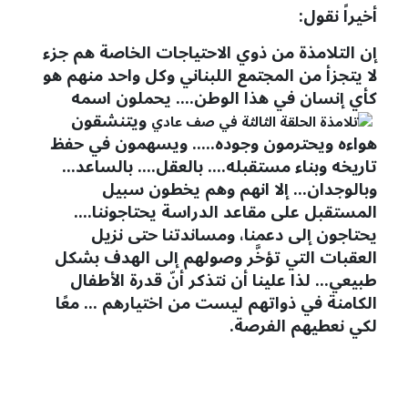
أخيراً نقول:
إن التلامذة من ذوي الاحتياجات الخاصة هم جزء
لا يتجزأ من المجتمع اللبناني وكل واحد منهم هو
كأي إنسان في هذا الوطن.... يحملون اسمه
ويتنشقون
هواءه ويحترمون وجوده..... ويسهمون في حفظ
تاريخه وبناء مستقبله.... بالعقل.... بالساعد...
وبالوجدان... إلا انهم وهم يخطون سبيل
المستقبل على مقاعد الدراسة يحتاجوننا....
يحتاجون إلى دعمنا، ومساندتنا حتى نزيل
العقبات التي تؤخَّر وصولهم إلى الهدف بشكل
طبيعي... لذا علينا أن نتذكر أنّ قدرة الأطفال
الكامنة في ذواتهم ليست من اختيارهم ... معًا
لكي نعطيهم الفرصة.