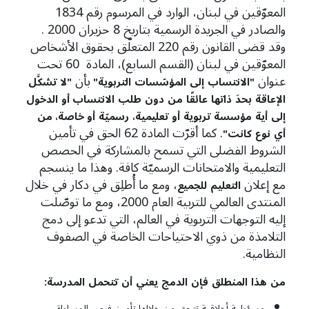
المعوّقين في لبنان، الوارد في المرسوم رقم 1834
والصادر في الجريدة الرسمية بتاريخ 8 حزيران 2000 .
وقد قضى القانون رقم 220 المتعلّق بحقوق الأشخاص
المعوّقين في لبنان (القسم السابع)، المادة 60 تحت
عنوان
بأن
"
الانتساب
إلى
المؤسّسات
التربوية"
"
لا
تشكَّل
الإعاقة
بحدَ
ذاتها
عائقًا
من
دون
طلب
الانتساب أو
الدخول
إلى
أية
مؤسسة
تربوية
أو
تعليمية،
رسميّة
أو خاصة، من
. كما أقرّت المادة 62 الحق في تأمين
أي
نوع
كانت"
الشروط الفضلى التي تسمح بالمشاركة في الحصص
التعليمية والامتحانات الرسميّة كافة. وهذا ما ينسجم
مع إعلان
، ومع ما أُطلِق في دكار في خلال
التعليم
للجميع
المنتدى العالمي للتربية العام 2000، ومع ما توصّلت
إليه التوجهات التربوية في العالم، التي تدعو إلى دمج
التلامذة من ذوي الاحتياحات الخاصة في الصفوف
النظامية.
من
هذا
المنطلق
فإن
الدمج
يعني
أن
تتحمل
المدرسة
:
مسؤولية أخلاقية تتحق من خلالها تأمين فرص المساواة