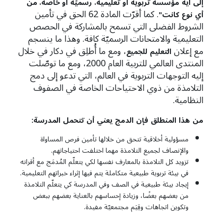
إلى
أية
مؤسسة
تربوية
أو
تعليمية،
رسميّة
أو خاصة، من
. كما أقرّت المادة 62 الحق في تأمين
أي
نوع
كانت"
الشروط الفضلى التي تسمح بالمشاركة في الحصص
التعليمية والامتحانات الرسميّة كافة. وهذا ما ينسجم
مع إعلان
، ومع ما أُطلِق في دكار في خلال
التعليم
للجميع
المنتدى العالمي للتربية العام 2000، ومع ما توصّلت
إليه التوجهات التربوية في العالم، التي تدعو إلى دمج
التلامذة من ذوي الاحتياحات الخاصة في الصفوف
النظامية.
من
هذا
المنطلق
فإن
الدمج
يعني
أن
تتحمل
المدرسة
:
مسؤولية أخلاقية تتحق من خلالها تأمين فرص المساواة
والإنصاف لجميع التلامذة مهما اختلفت احتياجاتهم.
تزويد كل التلامذة بالمعارف نفسها لكي يتعلّم المُدمَج مع أقرانه
في بيئة تربوية طبيعية متكاملة يتم فيها إثراء خبراتهم التعليمية.
إيجاد بيئة طبيعية في الصف وفي المدرسة كي يتعلّم التلامذة
من بعضهم بعضًا، وزيادة إحساسهم بالعناية بعضهم ببعض
وتكوين اتجاهات وقِيَم مجتمعيّة مفيدة.