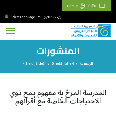
مكتبة
منصات
(ترجمة تلقائية)
المنشورات
Breadcrumb
الرئيسية
{{field_title}}
{{field_title}}
المدرسة المرحّ بِة مفهوم دمج ذوي
الاحتياجات الخاصة مع أقرانهم