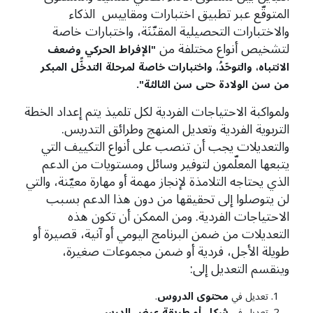
المتوقّع عبر تطبيق اختبارات ومقاييس الذكاء
والاختبارات التحصيلية المقنّنَة، واختبارات خاصة
لتشخيص أنواع مختلفة من
"
الإفراط
الحركي
وضعف
الانتباه،
والتوحّدُ،
واختبارات خاصة
لمرحلة
التدخًّل
المبكر
من
سن
الولادة
حتى
سن الثالثة"
.
ولمواكبة الاحتياجات الفردية لكل تلميذ يتم إعداد الخطة
التربوية الفردية وتعديل المنهج وطرائق التدريس.
والتعديلات يجب أن تنصب على أنواع التكييف التي
يتبعها المعلّمون لتوفير وسائل ومستويات من الدعم
الذي يحتاجه التلامذة لإنجاز مهمة أو مهارة معيّنة، والتي
لن يتوصلوا إلى تحقيقها من دون هذا الدعم بسبب
الاحتياجات الفردية. ومن الممكن أن تكون هذه
التعديلات من ضمن البرنامج اليومي أو آنية، قصيرة أو
طويلة الأجل، فردية أو ضمن مجموعات صغيرة،
وينقسم التعديل إلى:
محتوى
الدروس
تعديل في
.
شكل
أو
طريقة عرض
الدرس
تعديل في
.