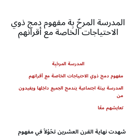
المدرسة المرحّ بِة مفهوم دمج ذوي
الاحتياجات الخاصة مع أقرانهم
المدرسة
المرحّبِة
مفهوم
دمج
ذوي
الاحتياجات
الخاصة
مع
أقرانهم
المدرسة
بيئة
اجتماعية
يندمج
الجميع
داخِلها
ويفيدون
من
تعايشهم
معًا
شهدت نهاية القرن العشرين تحّوُلاً في مفهوم