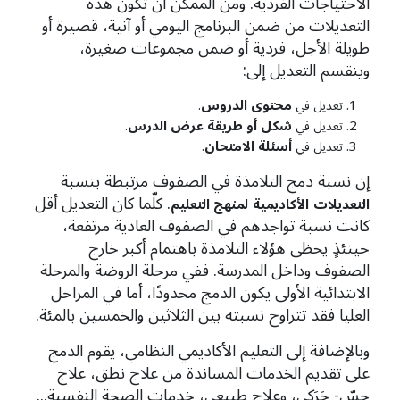
الاحتياجات الفردية. ومن الممكن أن تكون هذه
التعديلات من ضمن البرنامج اليومي أو آنية، قصيرة أو
طويلة الأجل، فردية أو ضمن مجموعات صغيرة،
وينقسم التعديل إلى:
محتوى
الدروس
تعديل في
.
شكل
أو
طريقة عرض
الدرس
تعديل في
.
أسئلة
الامتحان
تعديل في
.
إن نسبة دمج التلامذة في الصفوف مرتبطة بنسبة
. كلّما كان التعديل أقل
التعديلات
الأكاديمية
لمنهج التعليم
كانت نسبة تواجدهم في الصفوف العادية مرتفعة،
حينئذٍ يحظى هؤلاء التلامذة باهتمام أكبر خارج
الصفوف وداخل المدرسة. ففي مرحلة الروضة والمرحلة
الابتدائية الأولى يكون الدمج محدودًا، أما في المراحل
العليا فقد تتراوح نسبته بين الثلاثين والخمسين بالمئة.
وبالإضافة إلى التعليم الأكاديمي النظامي، يقوم الدمج
على تقديم الخدمات المساندة من علاج نطق، علاج
حِسّ- حَرَكي، وعلاج طبيعي، خدمات الصحة النفسية...