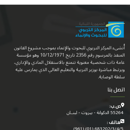
أُنشىء المركز التربوي للبحوث والإنماء بموجب مشروع القانون
المنفذ بالمرسوم رقم 2356 تاريخ 10/12/1971 وهو مؤسسة
عامة ذات شخصية معنوية تتمتع بالاستقلال المادي والإداري،
ويرتبط مباشرة بوزير التربية والتعليم العالي الذي يمارس عليه
سلطة الوصاية.
اتصل بنا
ص.ب:
55264 الدكوانة - بيروت - لبنــان
هاتف :
683202/3/4/5 (01) (961)