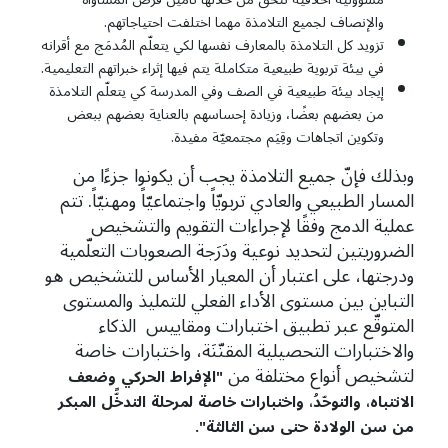
والإنصاف لجميع التلامذة مهما اختلفت احتياجاتهم.
تزويد كل التلامذة بالمعارف نفسها لكي يتعلّم المُدمَج مع أقرانه
في بيئة تربوية طبيعية متكاملة يتم فيها إثراء خبراتهم التعليمية.
إيجاد بيئة طبيعية في الصف وفي المدرسة كي يتعلّم التلامذة
من بعضهم بعضًا، وزيادة إحساسهم بالعناية بعضهم ببعض
وتكوين اتجاهات وقِيَم مجتمعيّة مفيدة.
وبذلك فإنّ جميع التلامذة يجب أن يكونوا جزءًا من
المسار الطبيعي والعادي تربويّاً واجتماعيّاً ومهنيّاً. تتم
عملية الدمج وفقًا لإجراءات التقويم والتشخيص
الضروريتين لتحديد نوعية ودَرَجة الصعوبات التعلّمية
ودرجتها، على اعتبار أن المعيار الأساس للتشخيص هو
التباين بين مستوى الأداء الفعلي للتمليذ والمستوى
المتوقّع عبر تطبيق اختبارات ومقاييس الذكاء
والاختبارات التحصيلية المقنّنَة، واختبارات خاصة
لتشخيص أنواع مختلفة من
"
الإفراط
الحركي
وضعف
الانتباه،
والتوحّدُ،
واختبارات خاصة
لمرحلة
التدخًّل
المبكر
من
سن
الولادة
حتى
سن الثالثة"
.