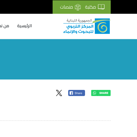
مكتبة
منصات
الرئيسية
من نح
Breadcrumb