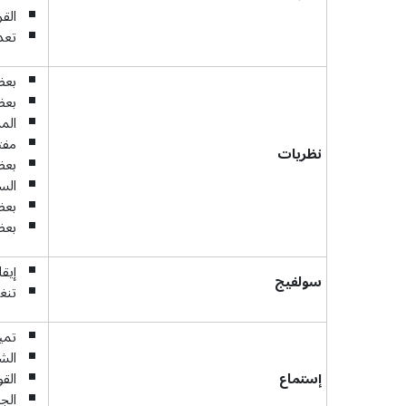
القر
تعد
بعض
بعض
الم
مفت
نظريات
بعض
الس
بعض
بعض
إيق
سولفيج
تنغ
تمي
الشد
إستماع
الق
الج