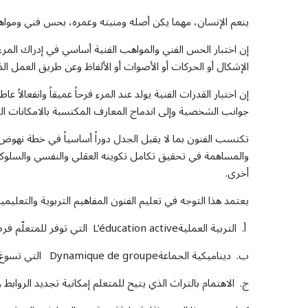
ينعم الإنسان، مهما يكن أصله ومنبته وعمره، بحس فني ومواهب فنية
إن اختبار الحس الفني والمواهب الفنية أساسي في إدراك المرء 
الإشكال أو الحركات أو الأصوات أو الألفاظ وعن طريق العمل الذي
إن اختبار القدرات الفنية يولد عند المرء فرحاً عميقاً وانفعالا
جوانب الشخصية وإلى اندماج المعارف المكتسبة بالامكانات الذ
تكتسب الفنون بما لا يقبل الجدل دوراً أساسياً في خطة نهوض 
والمساهمة في تحقيق تكامل تكوينه العقلي والنفسي والسلوكي 
أخرى.
يعتمد هذا التوجه في تعليم الفنون المفاهيم التربوية والتعليمية 
أ. التربية العمليةL’éducation active التي توفر للمتعلّم فرصاً وافية للابتكار والإنتاج.
ب. ديناميكية الجماعةDynamique de groupe التي تسوغ للمتعلم أن يؤثر وأن يتأثر في إطار نشاط فني جماعي.
ج. الاهتمام بالتراث الذي يتيح للمتعلم إمكانية تجديد الروابط و