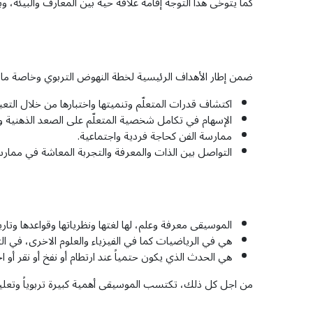
كما يتوخى هذا التوجه إقامة علاقة حية بين المعارف والبيئة، وب
ضمن إطار الأهداف الرئيسية لخطة النهوض التربوي وخاصة ما جاء تحت رقم 4 "غايات المناهج التعليمية الجديدة وأهدافها التعلي
اكتشاف قدرات المتعلّم وتنميتها واختبارها من خلال التعب
الإسهام في تكامل شخصية المتعلّم على الصعد الذهنية وال
ممارسة الفن كحاجة فردية واجتماعية.
التواصل بين الذات والمعرفة والتجربة المعاشة في ممارسة
الموسيقى معرفة وعلم، لها لغتها ونظرياتها وقواعدها وتار
هي في الرياضيات كما في الفيزياء والعلوم الاخرى، في التخي
هي الحدث الذي يكون حتمياً عند ارتطام أو نفخ أو نقر أو اح
من اجل كل ذلك، تكتسب الموسيقى أهمية كبيرة تربوياً وتعليمياً