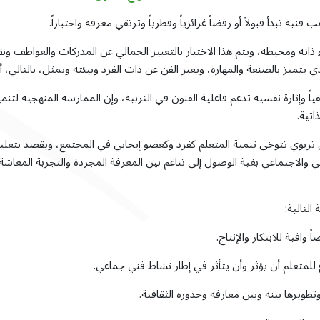
 تبدأ قبولاً أو رفضاً غرائزياً وفطرياً وترتقي معرفة واختباراً.
ذاته ومحيطه، ويتم هذا الاختبار بالتعبير الجمالي عن المدركات والعواطف و
 يتميز بالصنعة والمهارة، ويعبر الفن عن ذات الفرد وبيئته ويمثل، بالتالي، أح
ً عاطفياً وإثارة نفسية تدعم فاعلية الفنون في التربية، وإن الممارسة المنهجية
اتية.
تربوي تتوخى تنمية المتعلم كفرد وكعضو إيجابي في المجتمع، ويقصد بتعليم ا
والاجتماعي بغية الوصول إلى تناغم بين المعرفة المجردة والتجربة المعاشة
التالية:
تطويرها بينه وبين معارفه وجذوره الثقافية.