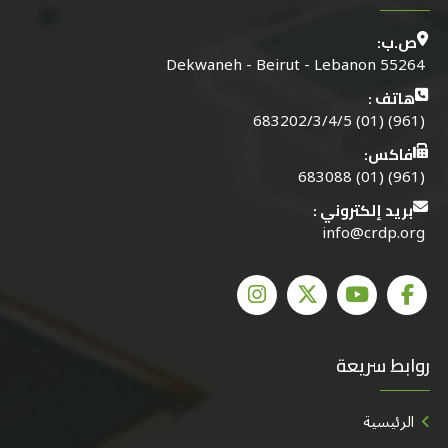
ص.ب:
55264 Dekwaneh - Beirut - Lebanon
هاتف :
(961) (01) 683202/3/4/5
فاكس:
(961) (01) 683088
بريد إلكتروني :
info@crdp.org
روابط سريعة
الرئيسية