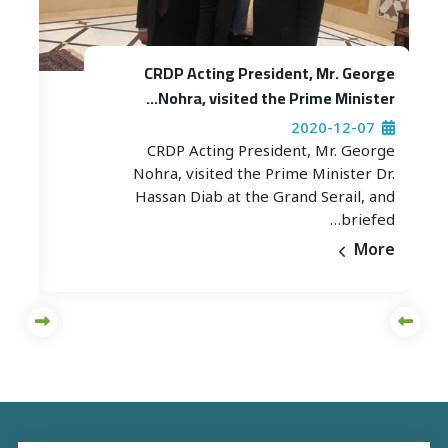
 for
CRDP Acting President, Mr. George
and…
Nohra, visited the Prime Minister…
6
2020-12-07
orge
CRDP Acting President, Mr. George
 the
Nohra, visited the Prime Minister Dr.
seph
Hassan Diab at the Grand Serail, and
his…
briefed…
ore
More